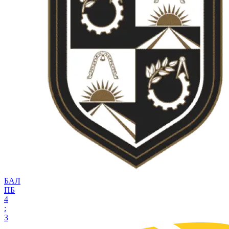
БАЛ
ПБ
4
:
3