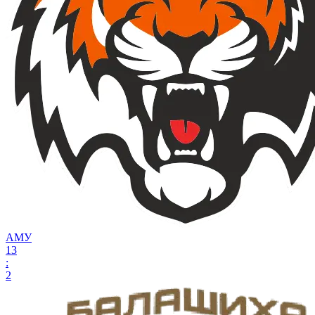
АМУ
13
:
2