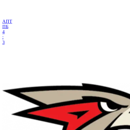
АПТ
ПБ
4
:
3