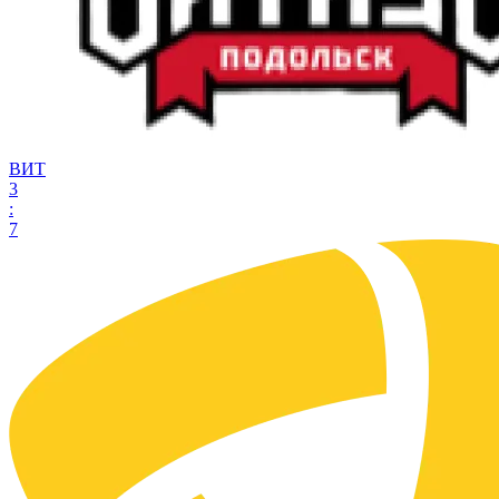
ВИТ
3
:
7