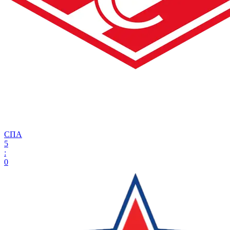
СПА
5
:
0