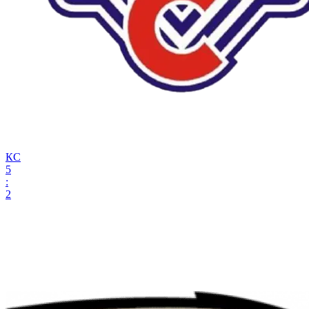
КС
5
:
2