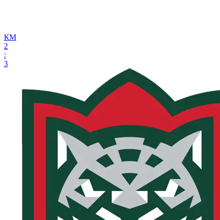
КМ
2
:
3