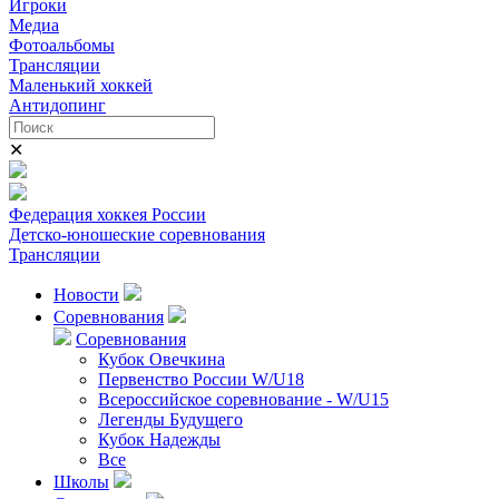
Игроки
Медиа
Фотоальбомы
Трансляции
Маленький хоккей
Антидопинг
✕
Федерация хоккея России
Детско-юношеские соревнования
Трансляции
Новости
Соревнования
Соревнования
Кубок Овечкина
Первенство России W/U18
Всероссийское соревнование - W/U15
Легенды Будущего
Кубок Надежды
Все
Школы