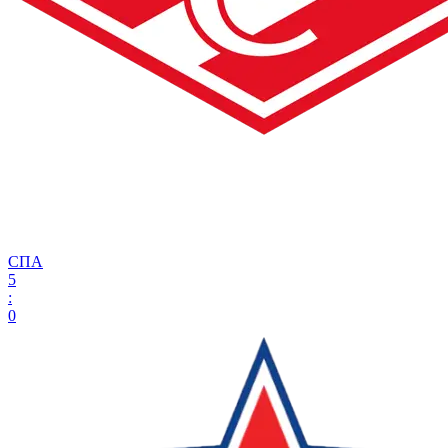
СПА
5
:
0