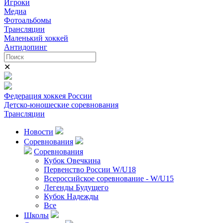
Игроки
Медиа
Фотоальбомы
Трансляции
Маленький хоккей
Антидопинг
✕
Федерация хоккея России
Детско-юношеские соревнования
Трансляции
Новости
Соревнования
Соревнования
Кубок Овечкина
Первенство России W/U18
Всероссийское соревнование - W/U15
Легенды Будущего
Кубок Надежды
Все
Школы