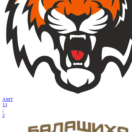
АМУ
13
:
2