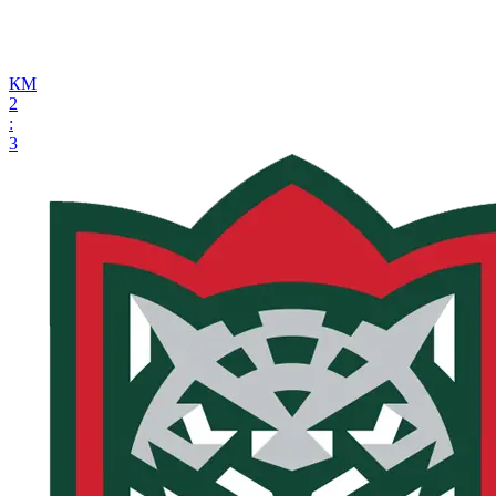
КМ
2
:
3