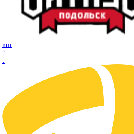
ВИТ
3
:
7