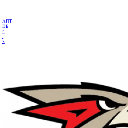
АПТ
ПБ
4
:
3