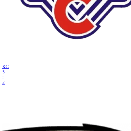
КС
5
:
2