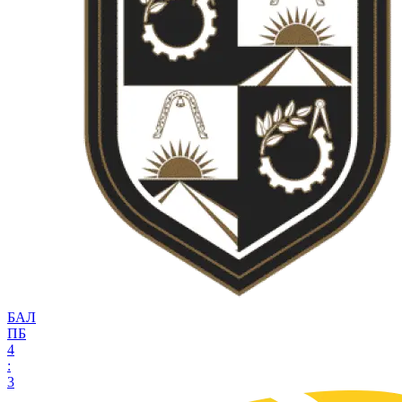
БАЛ
ПБ
4
:
3