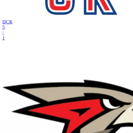
ЦСК
5
:
1