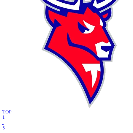
ТОР
1
:
5