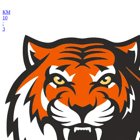
КМ
10
:
3