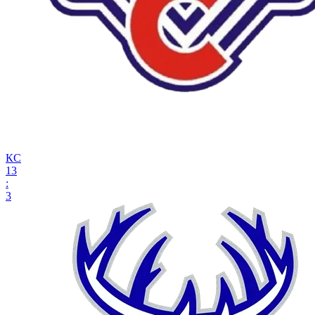
КС
13
:
3