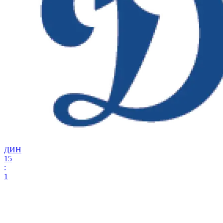
ДИН
15
:
1