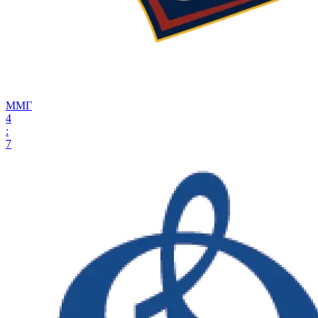
ММГ
4
:
7