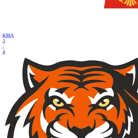
КМА
3
:
4