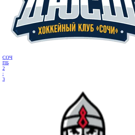
СОЧ
ПБ
2
:
3