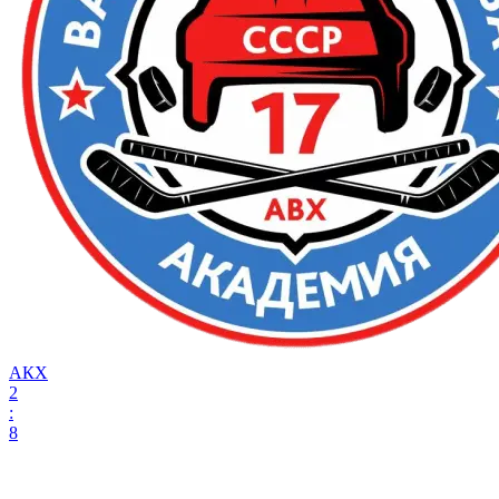
АКХ
2
:
8