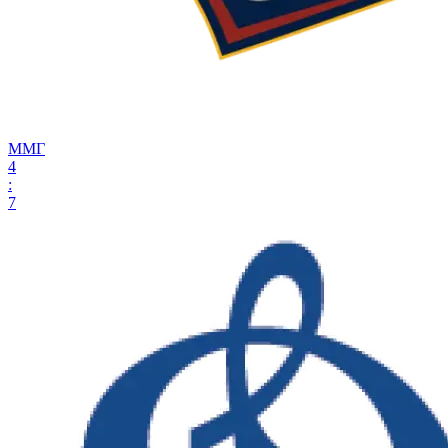
ММГ
4
:
7