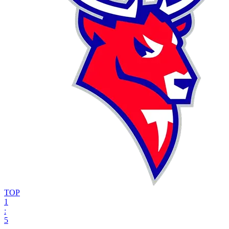
ТОР
1
:
5