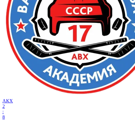
АКХ
2
:
8