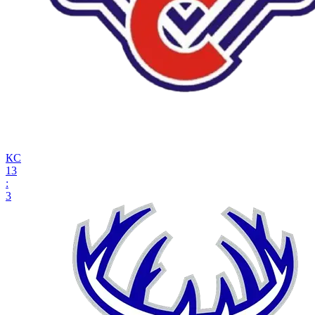
КС
13
:
3