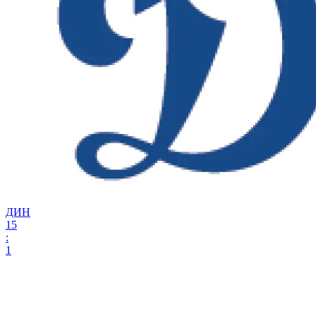
ДИН
15
:
1