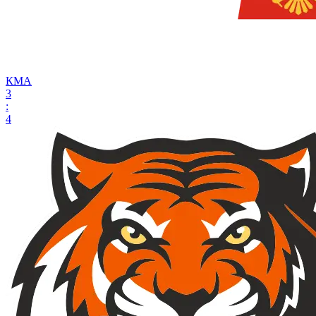
КМА
3
:
4