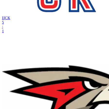
ЦСК
5
:
1