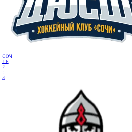
СОЧ
ПБ
2
:
3