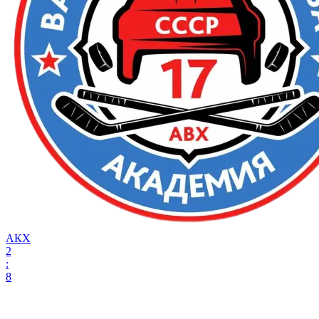
АКХ
2
:
8