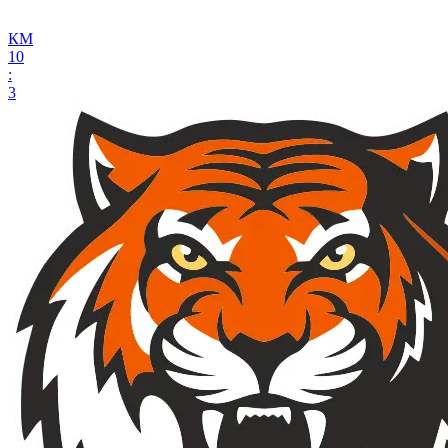
КМ
10
:
3