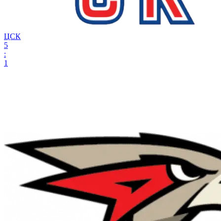
ЦСК
5
:
1