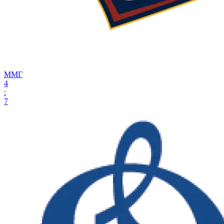
ММГ
4
:
7