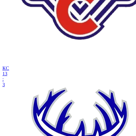
КС
13
:
3