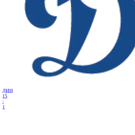
ДИН
15
:
1