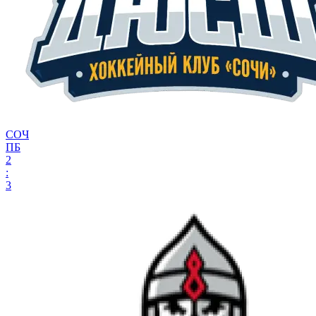
СОЧ
ПБ
2
:
3