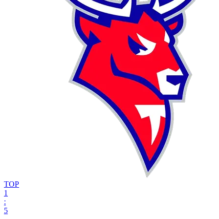
ТОР
1
:
5