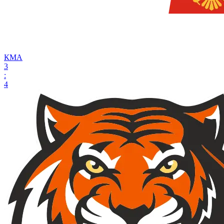
КМА
3
:
4