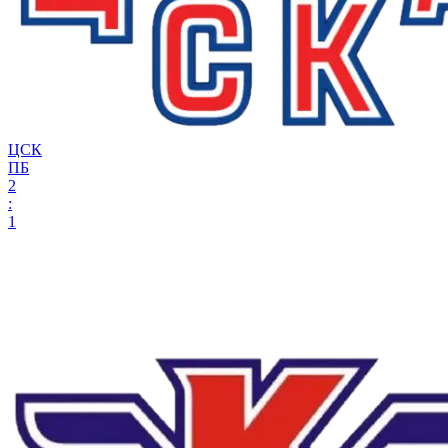
ЦСК
ПБ
2
:
1