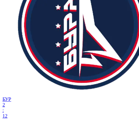
БУР
2
:
12