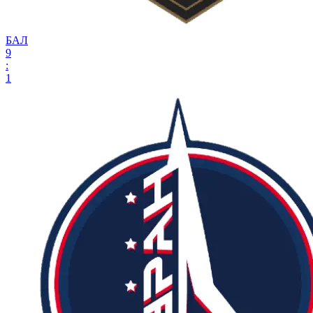
БАЛ
9
:
1