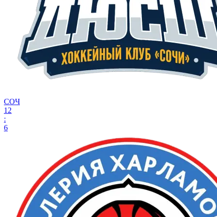
СОЧ
12
:
6