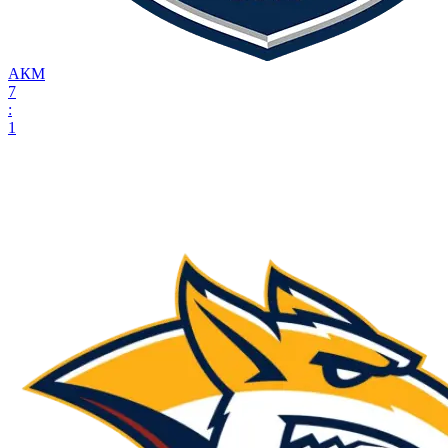
АКМ
7
:
1