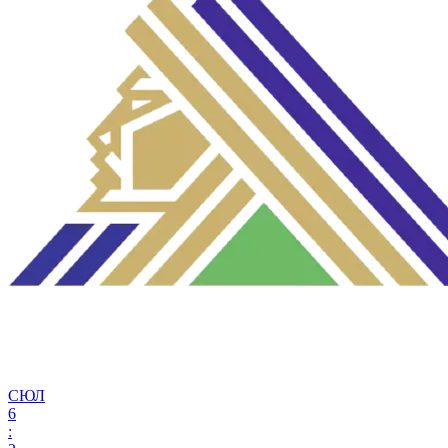
СЮЛ
6
: