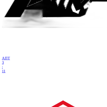
АПТ
3
:
11