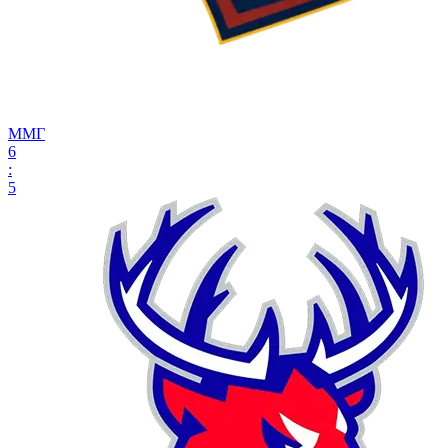
ММГ
6
:
5