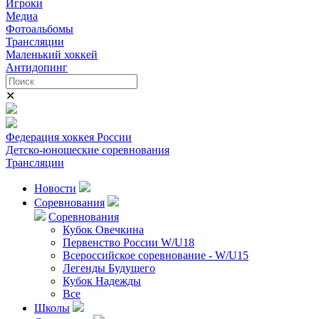
Игроки
Медиа
Фотоальбомы
Трансляции
Маленький хоккей
Антидопинг
✕
Федерация хоккея России
Детско-юношеские соревнования
Трансляции
Новости
Соревнования
Соревнования
Кубок Овечкина
Первенство России W/U18
Всероссийское соревнование - W/U15
Легенды Будущего
Кубок Надежды
Все
Школы