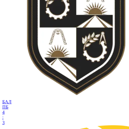
БАЛ
ПБ
4
:
3