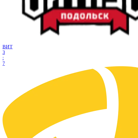
ВИТ
3
:
7