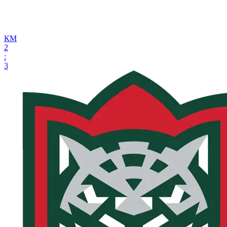
КМ
2
:
3