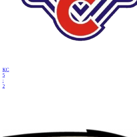
КС
5
:
2