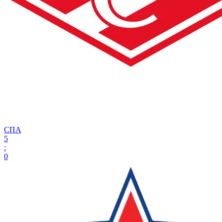
СПА
5
:
0