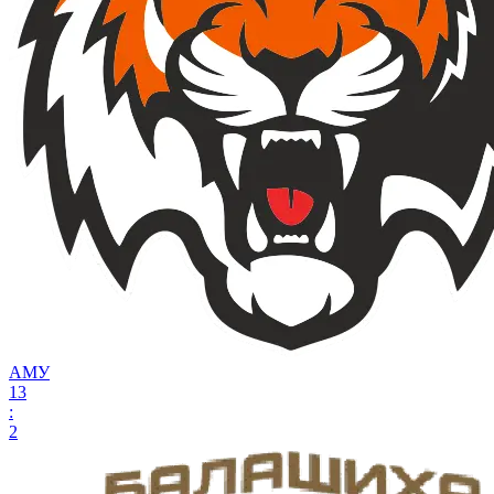
АМУ
13
:
2