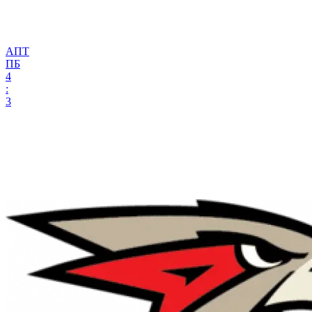
АПТ
ПБ
4
:
3