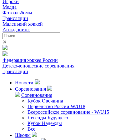
Игроки
Медиа
Фотоальбомы
Трансляции
Маленький хоккей
Антидопинг
✕
Федерация хоккея России
Детско-юношеские соревнования
Трансляции
Новости
Соревнования
Соревнования
Кубок Овечкина
Первенство России W/U18
Всероссийское соревнование - W/U15
Легенды Будущего
Кубок Надежды
Все
Школы