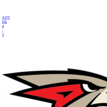
АПТ
ПБ
4
:
3