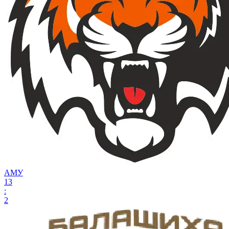
АМУ
13
:
2