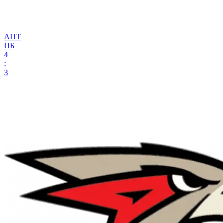
АПТ
ПБ
4
:
3