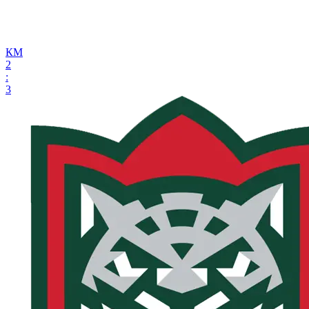
КМ
2
:
3