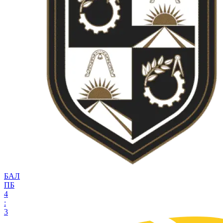
БАЛ
ПБ
4
:
3