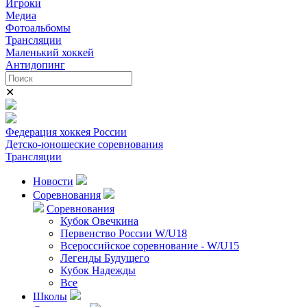
Игроки
Медиа
Фотоальбомы
Трансляции
Маленький хоккей
Антидопинг
✕
Федерация хоккея России
Детско-юношеские соревнования
Трансляции
Новости
Соревнования
Соревнования
Кубок Овечкина
Первенство России W/U18
Всероссийское соревнование - W/U15
Легенды Будущего
Кубок Надежды
Все
Школы