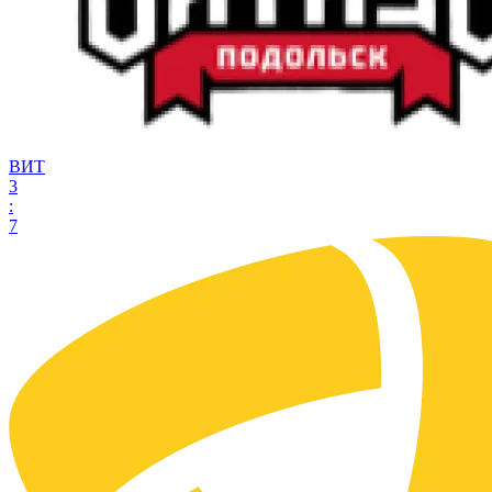
ВИТ
3
:
7