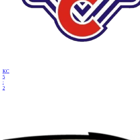
КС
5
:
2