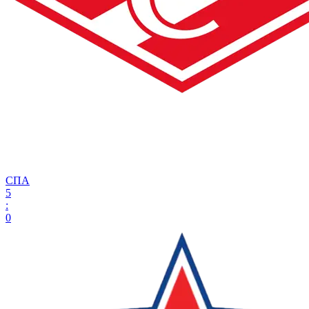
СПА
5
:
0