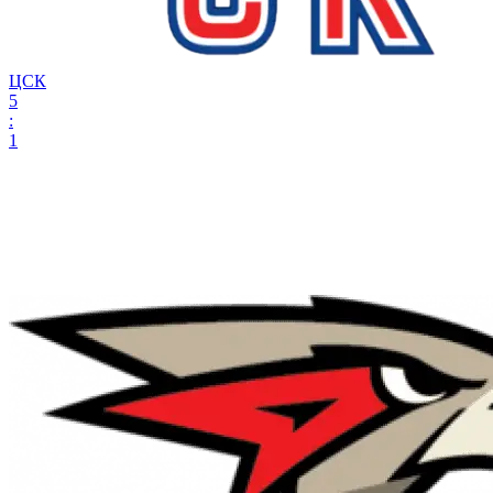
ЦСК
5
:
1