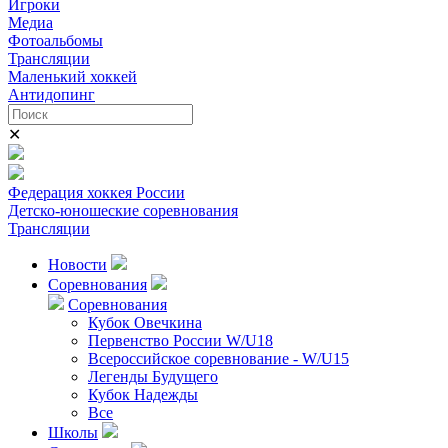
Игроки
Медиа
Фотоальбомы
Трансляции
Маленький хоккей
Антидопинг
✕
Федерация хоккея России
Детско-юношеские соревнования
Трансляции
Новости
Соревнования
Соревнования
Кубок Овечкина
Первенство России W/U18
Всероссийское соревнование - W/U15
Легенды Будущего
Кубок Надежды
Все
Школы