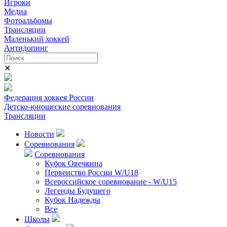
Игроки
Медиа
Фотоальбомы
Трансляции
Маленький хоккей
Антидопинг
✕
Федерация хоккея России
Детско-юношеские соревнования
Трансляции
Новости
Соревнования
Соревнования
Кубок Овечкина
Первенство России W/U18
Всероссийское соревнование - W/U15
Легенды Будущего
Кубок Надежды
Все
Школы