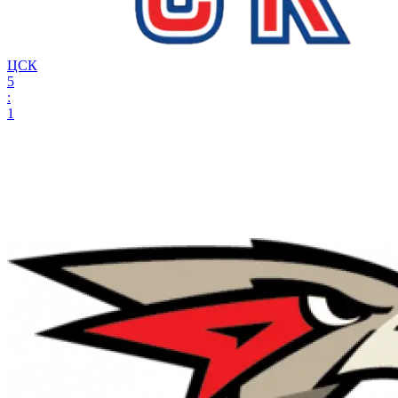
ЦСК
5
:
1