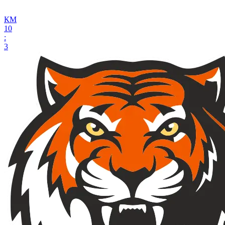
КМ
10
:
3