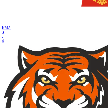
КМА
3
:
4