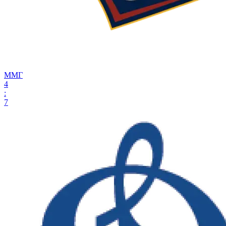
ММГ
4
:
7