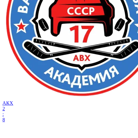
АКХ
2
:
8