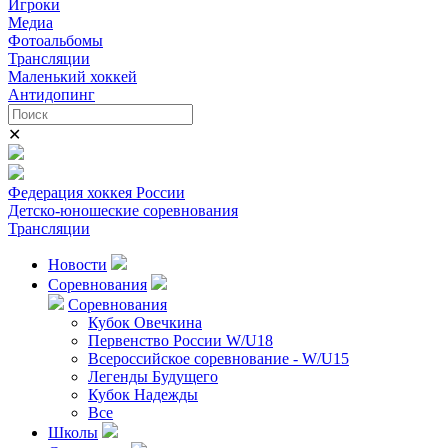
Игроки
Медиа
Фотоальбомы
Трансляции
Маленький хоккей
Антидопинг
✕
Федерация хоккея России
Детско-юношеские соревнования
Трансляции
Новости
Соревнования
Соревнования
Кубок Овечкина
Первенство России W/U18
Всероссийское соревнование - W/U15
Легенды Будущего
Кубок Надежды
Все
Школы