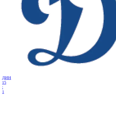
ДИН
15
:
1