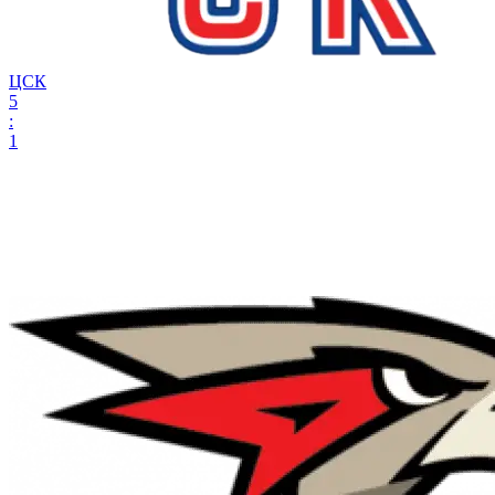
ЦСК
5
:
1