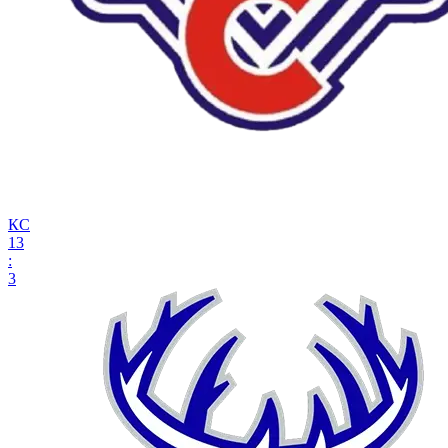
КС
13
:
3