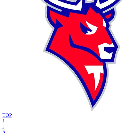
ТОР
1
:
5