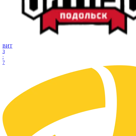
ВИТ
3
:
7