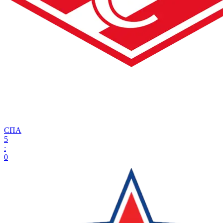
СПА
5
:
0