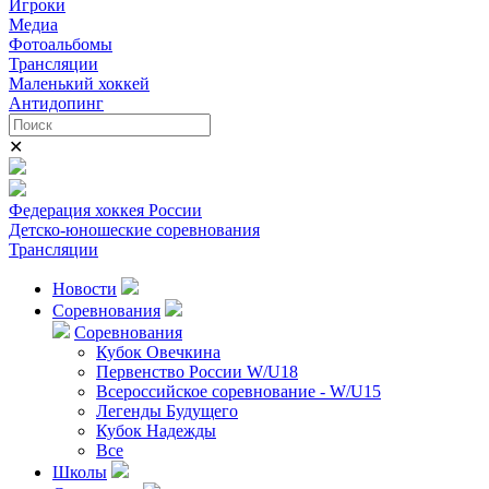
Игроки
Медиа
Фотоальбомы
Трансляции
Маленький хоккей
Антидопинг
✕
Федерация хоккея России
Детско-юношеские соревнования
Трансляции
Новости
Соревнования
Соревнования
Кубок Овечкина
Первенство России W/U18
Всероссийское соревнование - W/U15
Легенды Будущего
Кубок Надежды
Все
Школы