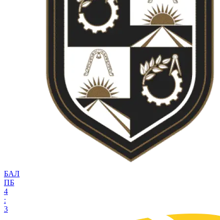
БАЛ
ПБ
4
:
3