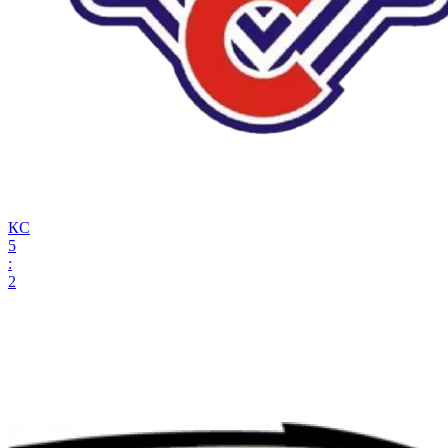
КС
5
:
2