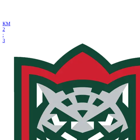
КМ
2
:
3