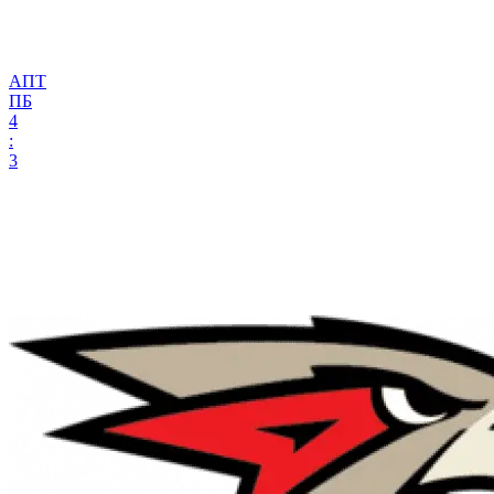
АПТ
ПБ
4
:
3