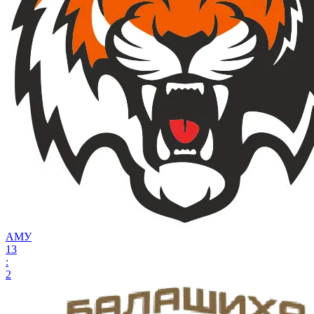
АМУ
13
:
2