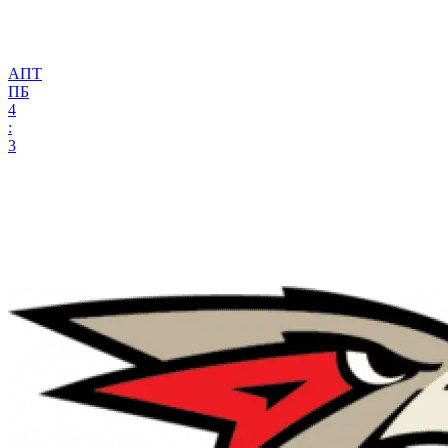
АПТ
ПБ
4
:
3