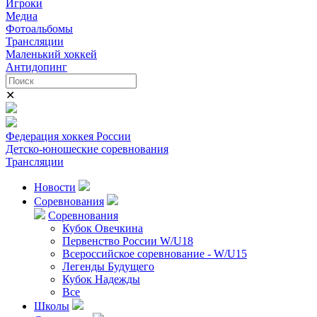
Игроки
Медиа
Фотоальбомы
Трансляции
Маленький хоккей
Антидопинг
✕
Федерация хоккея России
Детско-юношеские соревнования
Трансляции
Новости
Соревнования
Соревнования
Кубок Овечкина
Первенство России W/U18
Всероссийское соревнование - W/U15
Легенды Будущего
Кубок Надежды
Все
Школы