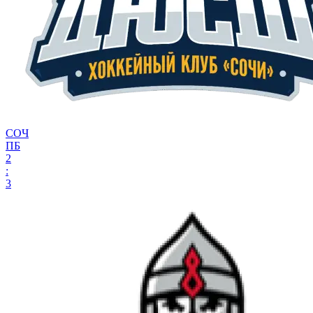
СОЧ
ПБ
2
:
3