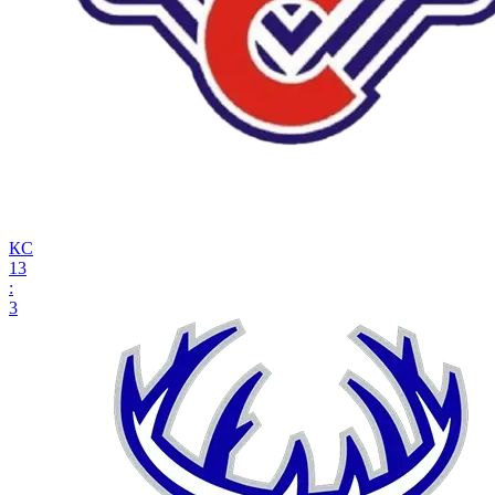
КС
13
:
3