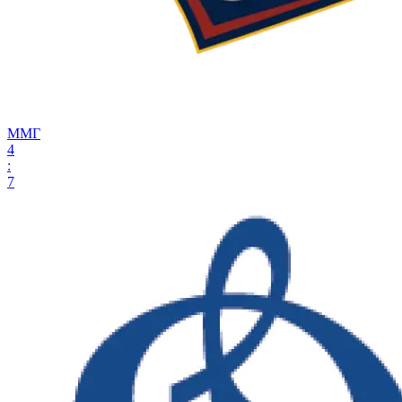
ММГ
4
:
7