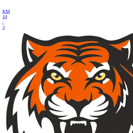
КМ
10
:
3