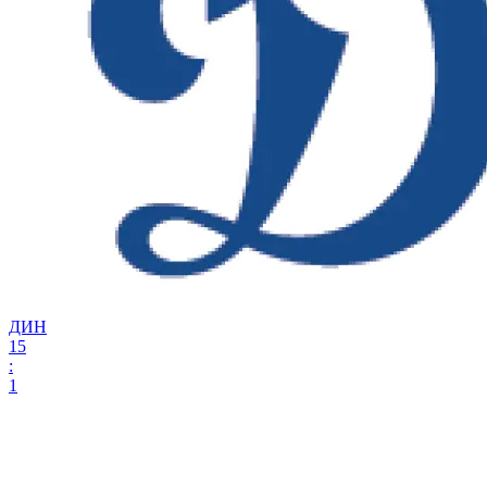
ДИН
15
:
1