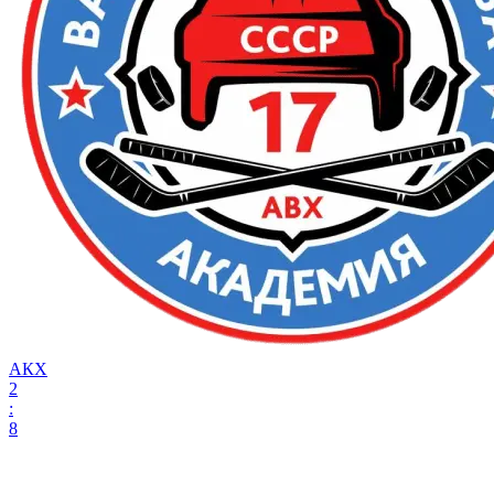
АКХ
2
:
8