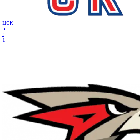
ЦСК
5
:
1