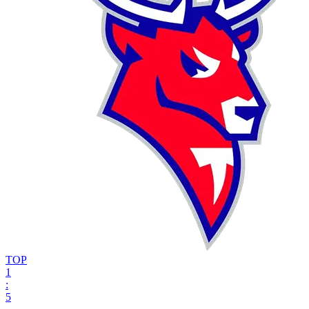
ТОР
1
:
5