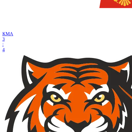
КМА
3
:
4