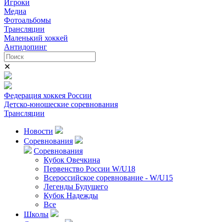
Игроки
Медиа
Фотоальбомы
Трансляции
Маленький хоккей
Антидопинг
✕
Федерация хоккея России
Детско-юношеские соревнования
Трансляции
Новости
Соревнования
Соревнования
Кубок Овечкина
Первенство России W/U18
Всероссийское соревнование - W/U15
Легенды Будущего
Кубок Надежды
Все
Школы