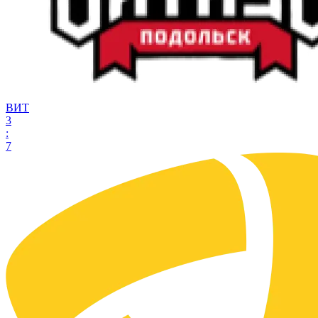
ВИТ
3
:
7