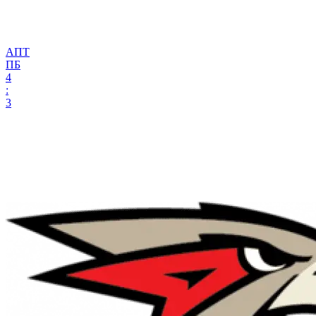
АПТ
ПБ
4
:
3