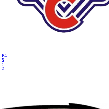
КС
5
:
2