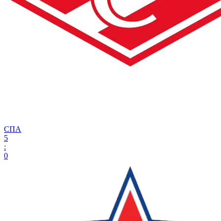
СПА
5
:
0