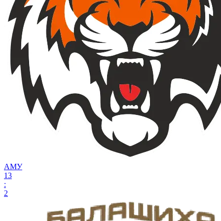
АМУ
13
:
2