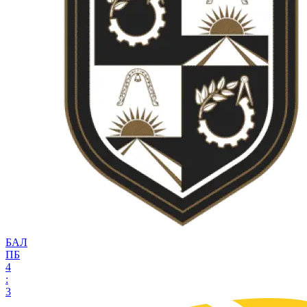
БАЛ
ПБ
4
:
3