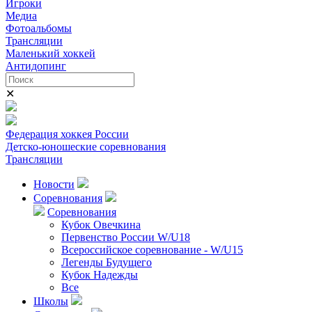
Игроки
Медиа
Фотоальбомы
Трансляции
Маленький хоккей
Антидопинг
✕
Федерация хоккея России
Детско-юношеские соревнования
Трансляции
Новости
Соревнования
Соревнования
Кубок Овечкина
Первенство России W/U18
Всероссийское соревнование - W/U15
Легенды Будущего
Кубок Надежды
Все
Школы