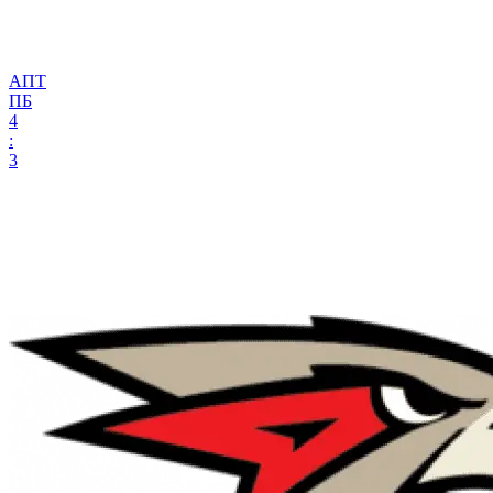
АПТ
ПБ
4
:
3