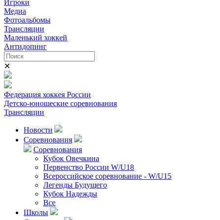
Игроки
Медиа
Фотоальбомы
Трансляции
Маленький хоккей
Антидопинг
✕
Федерация хоккея России
Детско-юношеские соревнования
Трансляции
Новости
Соревнования
Соревнования
Кубок Овечкина
Первенство России W/U18
Всероссийское соревнование - W/U15
Легенды Будущего
Кубок Надежды
Все
Школы