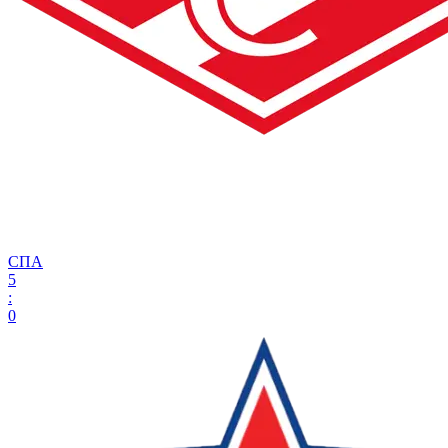
СПА
5
:
0