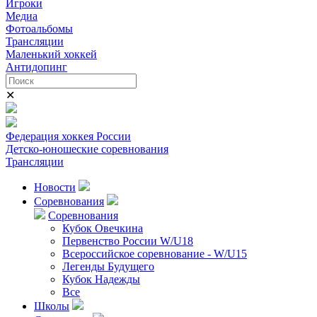
Игроки
Медиа
Фотоальбомы
Трансляции
Маленький хоккей
Антидопинг
✕
Федерация хоккея России
Детско-юношеские соревнования
Трансляции
Новости
Соревнования
Соревнования
Кубок Овечкина
Первенство России W/U18
Всероссийское соревнование - W/U15
Легенды Будущего
Кубок Надежды
Все
Школы