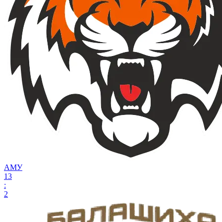
АМУ
13
:
2