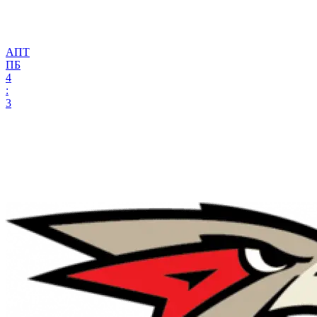
АПТ
ПБ
4
:
3