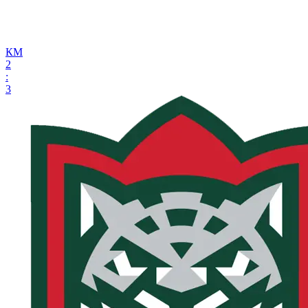
КМ
2
:
3