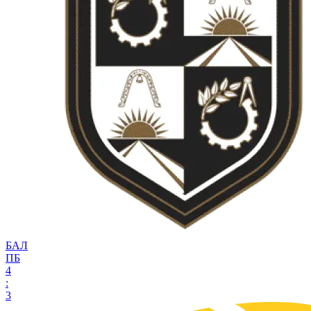
БАЛ
ПБ
4
:
3