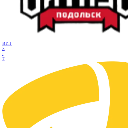
ВИТ
3
:
7