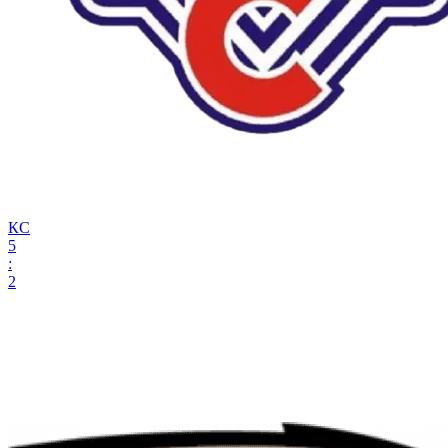
КС
5
:
2