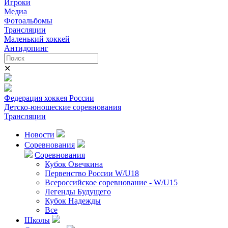
Игроки
Медиа
Фотоальбомы
Трансляции
Маленький хоккей
Антидопинг
✕
Федерация хоккея России
Детско-юношеские соревнования
Трансляции
Новости
Соревнования
Соревнования
Кубок Овечкина
Первенство России W/U18
Всероссийское соревнование - W/U15
Легенды Будущего
Кубок Надежды
Все
Школы