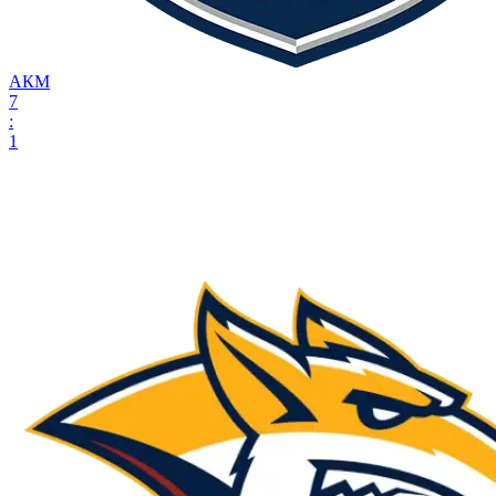
АКМ
7
:
1