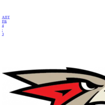
АПТ
ПБ
4
:
3