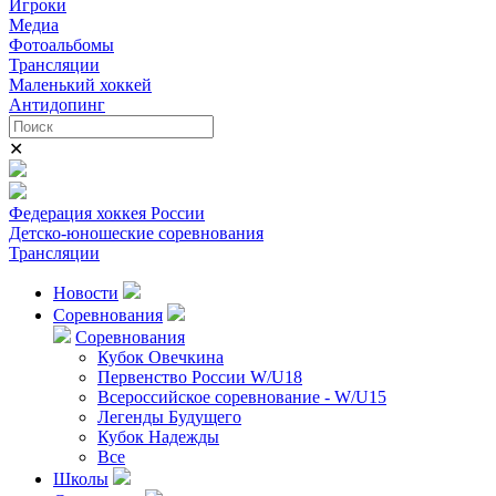
Игроки
Медиа
Фотоальбомы
Трансляции
Маленький хоккей
Антидопинг
✕
Федерация хоккея России
Детско-юношеские соревнования
Трансляции
Новости
Соревнования
Соревнования
Кубок Овечкина
Первенство России W/U18
Всероссийское соревнование - W/U15
Легенды Будущего
Кубок Надежды
Все
Школы