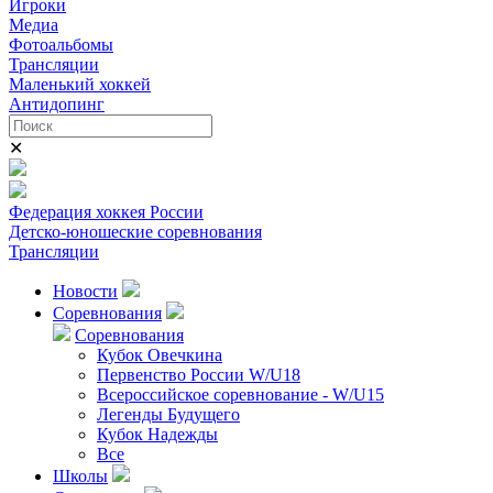
Игроки
Медиа
Фотоальбомы
Трансляции
Маленький хоккей
Антидопинг
✕
Федерация хоккея России
Детско-юношеские соревнования
Трансляции
Новости
Соревнования
Соревнования
Кубок Овечкина
Первенство России W/U18
Всероссийское соревнование - W/U15
Легенды Будущего
Кубок Надежды
Все
Школы