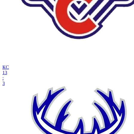
КС
13
:
3