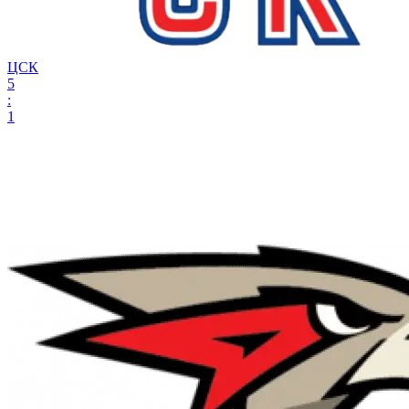
ЦСК
5
:
1