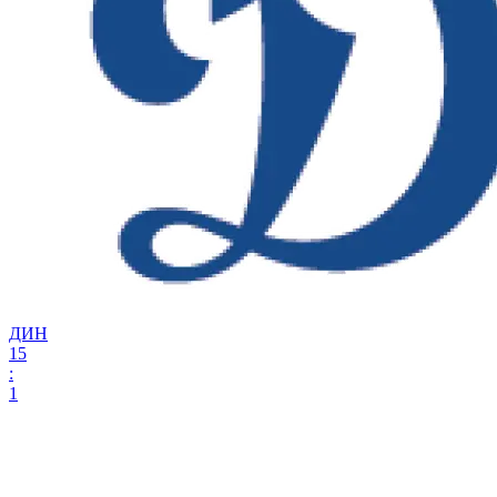
ДИН
15
:
1