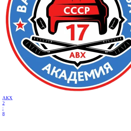
АКХ
2
:
8