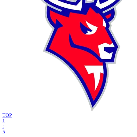
ТОР
1
:
5