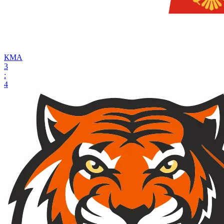
КМА
3
:
4