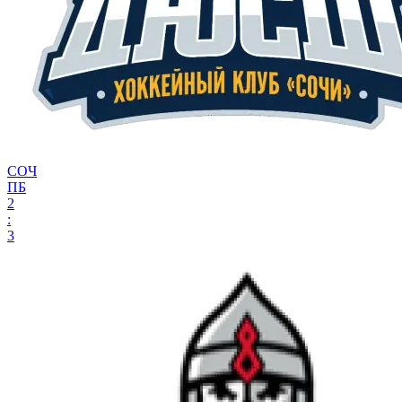
СОЧ
ПБ
2
:
3