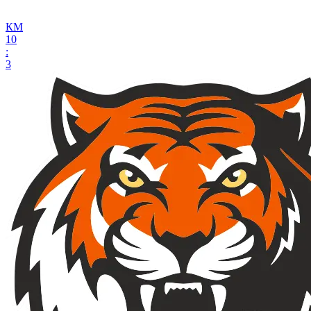
КМ
10
:
3