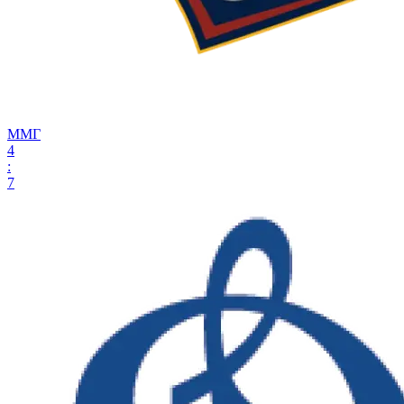
ММГ
4
:
7