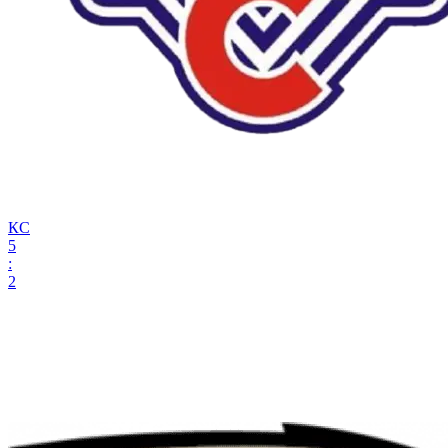
КС
5
:
2