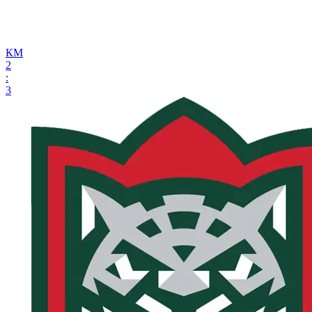
КМ
2
:
3