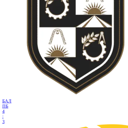
БАЛ
ПБ
4
:
3