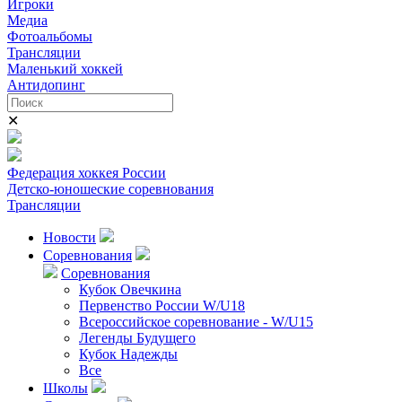
Игроки
Медиа
Фотоальбомы
Трансляции
Маленький хоккей
Антидопинг
✕
Федерация хоккея России
Детско-юношеские соревнования
Трансляции
Новости
Соревнования
Соревнования
Кубок Овечкина
Первенство России W/U18
Всероссийское соревнование - W/U15
Легенды Будущего
Кубок Надежды
Все
Школы