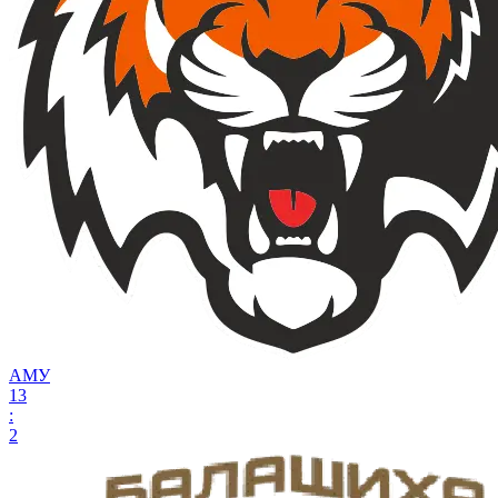
АМУ
13
:
2