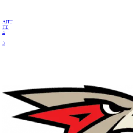
АПТ
ПБ
4
:
3