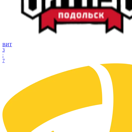
ВИТ
3
:
7