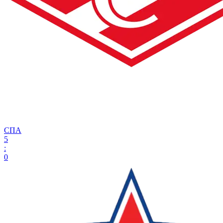
СПА
5
:
0