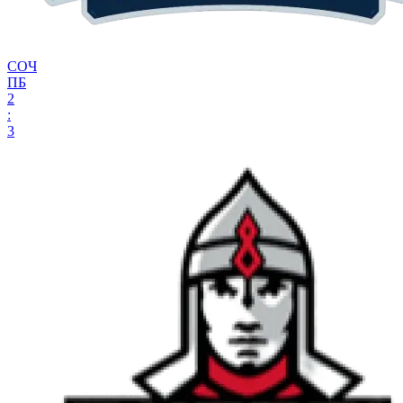
СОЧ
ПБ
2
:
3