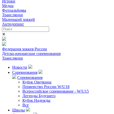
Игроки
Медиа
Фотоальбомы
Трансляции
Маленький хоккей
Антидопинг
✕
Федерация хоккея России
Детско-юношеские соревнования
Трансляции
Новости
Соревнования
Соревнования
Кубок Овечкина
Первенство России W/U18
Всероссийское соревнование - W/U15
Легенды Будущего
Кубок Надежды
Все
Школы