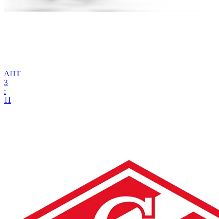
АПТ
3
:
11