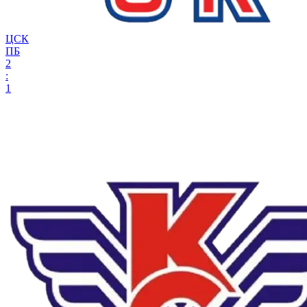
ЦСК
ПБ
2
:
1