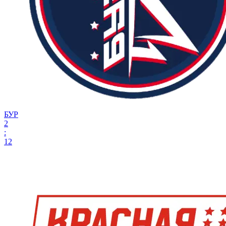
БУР
2
:
12