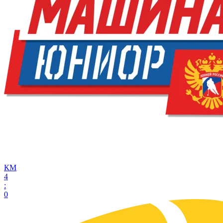
КМ
4
:
0