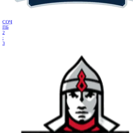
СОЧ
ПБ
2
:
3