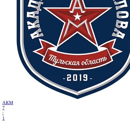
АКМ
7
:
1