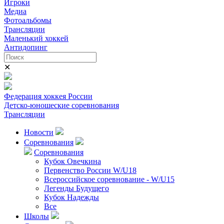
Игроки
Медиа
Фотоальбомы
Трансляции
Маленький хоккей
Антидопинг
✕
Федерация хоккея России
Детско-юношеские соревнования
Трансляции
Новости
Соревнования
Соревнования
Кубок Овечкина
Первенство России W/U18
Всероссийское соревнование - W/U15
Легенды Будущего
Кубок Надежды
Все
Школы