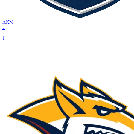
АКМ
7
:
1