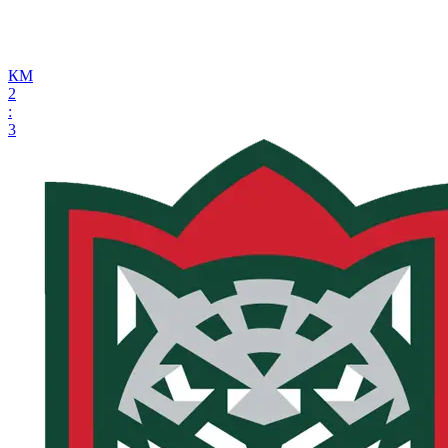
КМ
2
:
3