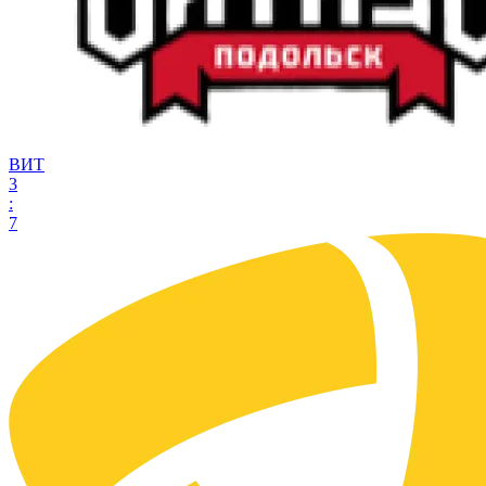
ВИТ
3
:
7