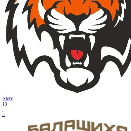
АМУ
13
:
2