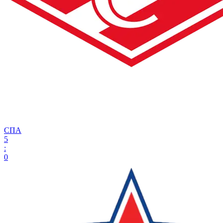
СПА
5
:
0