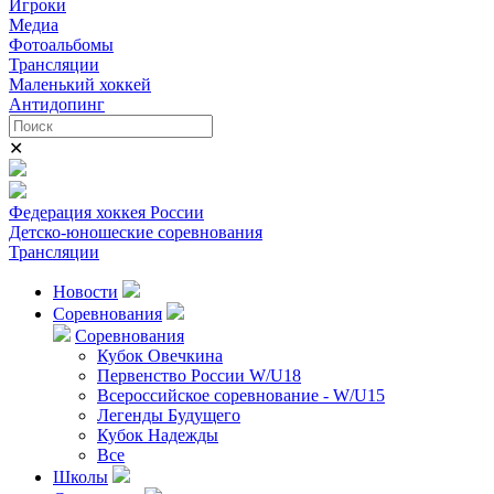
Игроки
Медиа
Фотоальбомы
Трансляции
Маленький хоккей
Антидопинг
✕
Федерация хоккея России
Детско-юношеские соревнования
Трансляции
Новости
Соревнования
Соревнования
Кубок Овечкина
Первенство России W/U18
Всероссийское соревнование - W/U15
Легенды Будущего
Кубок Надежды
Все
Школы