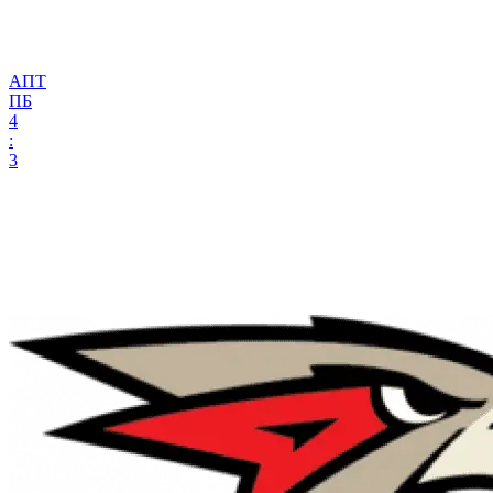
АПТ
ПБ
4
:
3