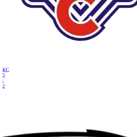
КС
5
:
2