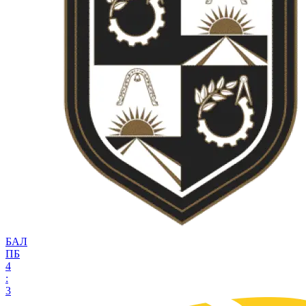
БАЛ
ПБ
4
:
3