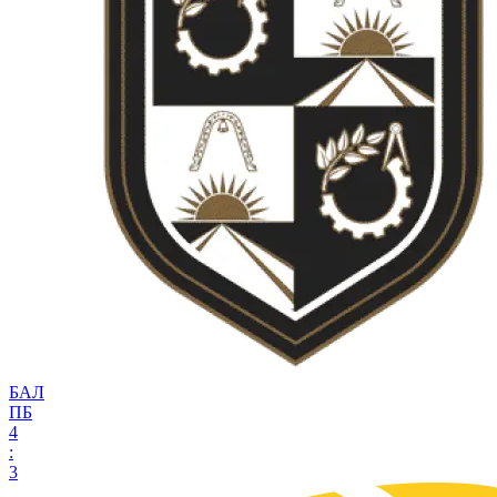
БАЛ
ПБ
4
:
3