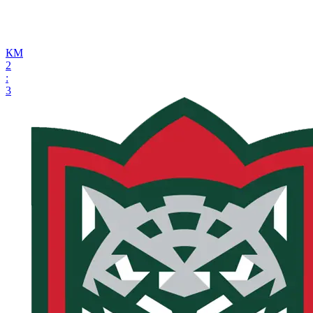
КМ
2
:
3