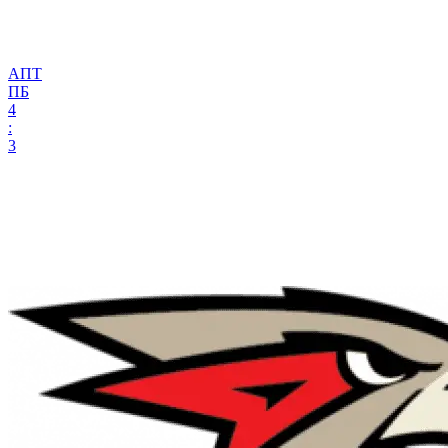
АПТ
ПБ
4
:
3