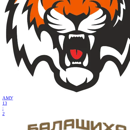
АМУ
13
:
2