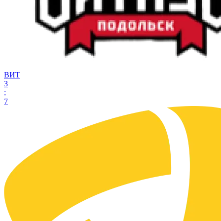
ВИТ
3
:
7