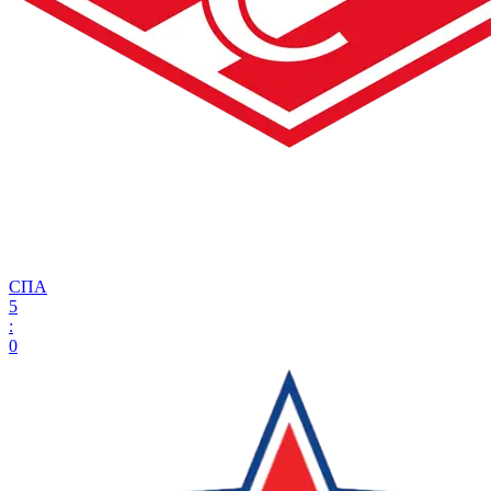
СПА
5
:
0