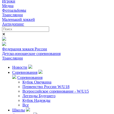
Игроки
Медиа
Фотоальбомы
Трансляции
Маленький хоккей
Антидопинг
✕
Федерация хоккея России
Детско-юношеские соревнования
Трансляции
Новости
Соревнования
Соревнования
Кубок Овечкина
Первенство России W/U18
Всероссийское соревнование - W/U15
Легенды Будущего
Кубок Надежды
Все
Школы