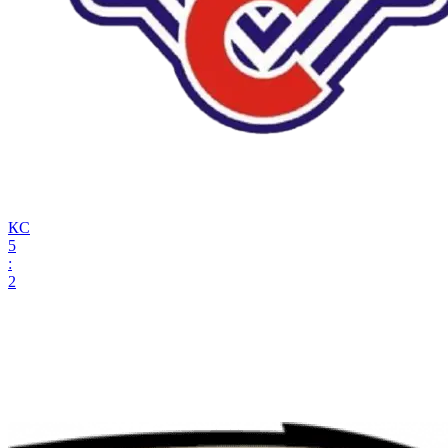
КС
5
:
2