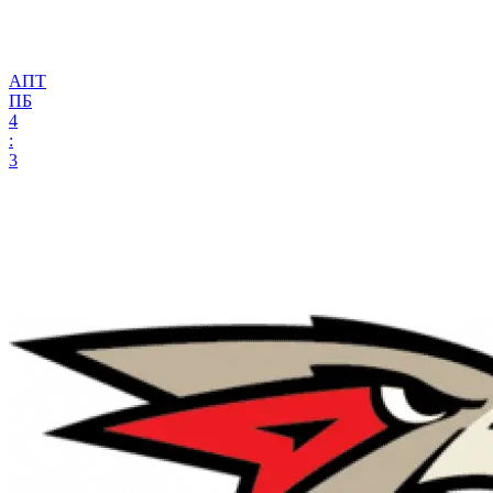
АПТ
ПБ
4
:
3