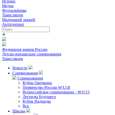
Игроки
Медиа
Фотоальбомы
Трансляции
Маленький хоккей
Антидопинг
✕
Федерация хоккея России
Детско-юношеские соревнования
Трансляции
Новости
Соревнования
Соревнования
Кубок Овечкина
Первенство России W/U18
Всероссийское соревнование - W/U15
Легенды Будущего
Кубок Надежды
Все
Школы