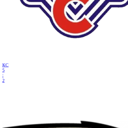
КС
5
:
2