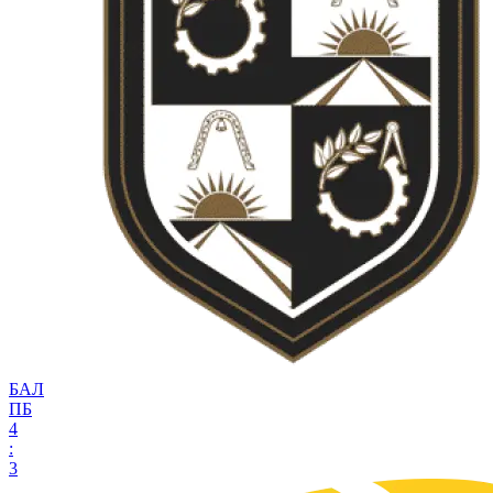
БАЛ
ПБ
4
:
3