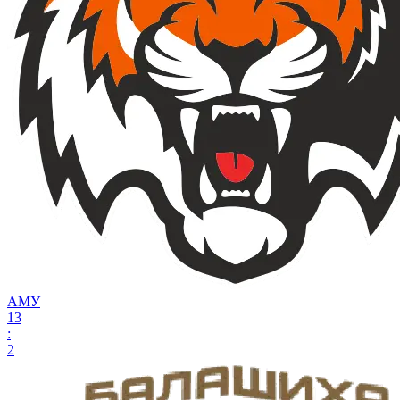
АМУ
13
:
2