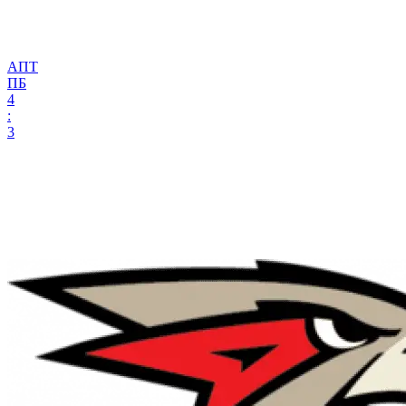
АПТ
ПБ
4
:
3