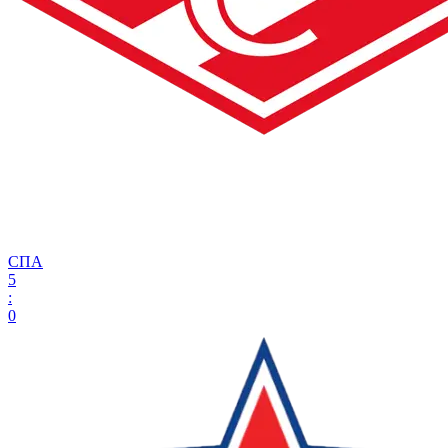
СПА
5
:
0