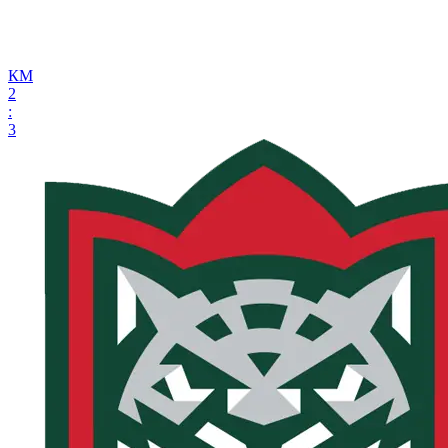
КМ
2
:
3