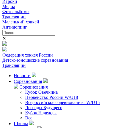
Игроки
Медиа
Фотоальбомы
Трансляции
Маленький хоккей
Антидопинг
✕
Федерация хоккея России
Детско-юношеские соревнования
Трансляции
Новости
Соревнования
Соревнования
Кубок Овечкина
Первенство России W/U18
Всероссийское соревнование - W/U15
Легенды Будущего
Кубок Надежды
Все
Школы