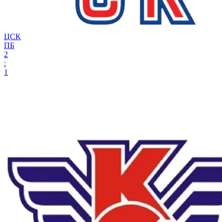
ЦСК
ПБ
2
:
1