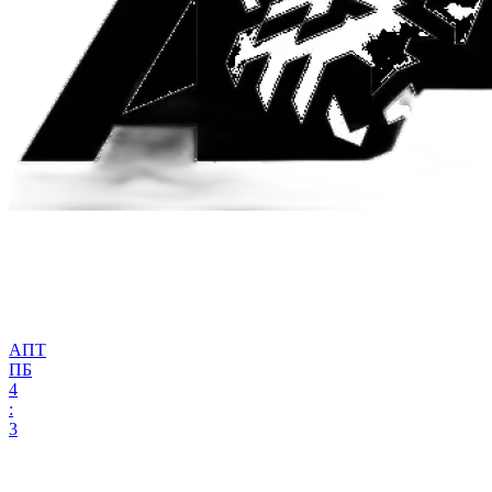
АПТ
ПБ
4
:
3