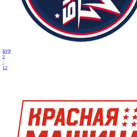
БУР
2
:
12