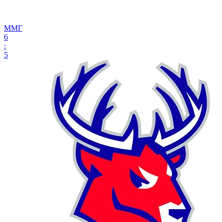
ММГ
6
:
5