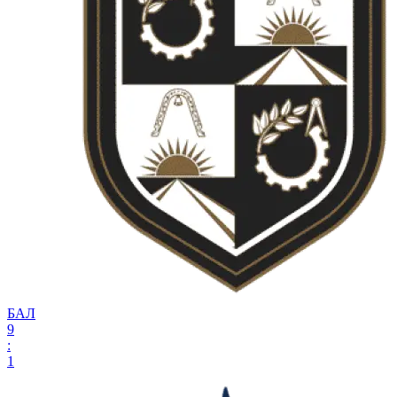
БАЛ
9
:
1