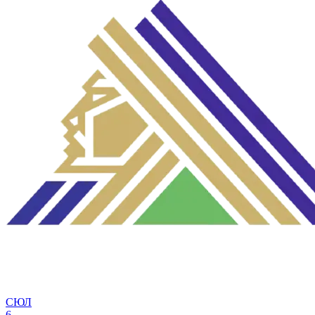
СЮЛ
6