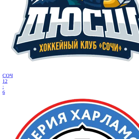
СОЧ
12
:
6