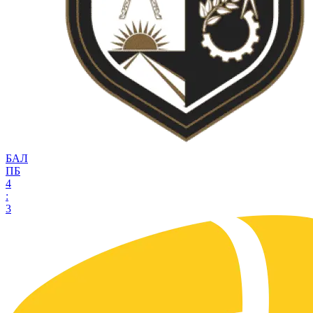
БАЛ
ПБ
4
:
3