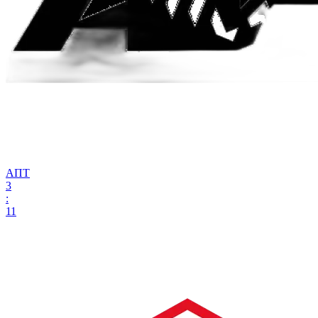
АПТ
3
:
11