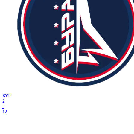
БУР
2
:
12