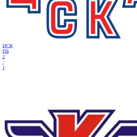
ЦСК
ПБ
2
:
1