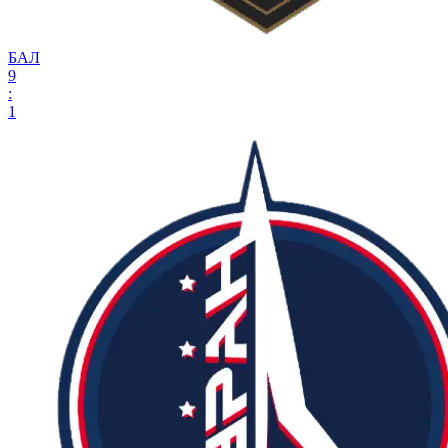
БАЛ
9
:
1