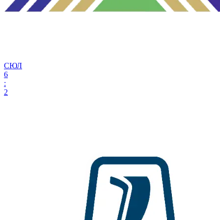
СЮЛ
6
:
2