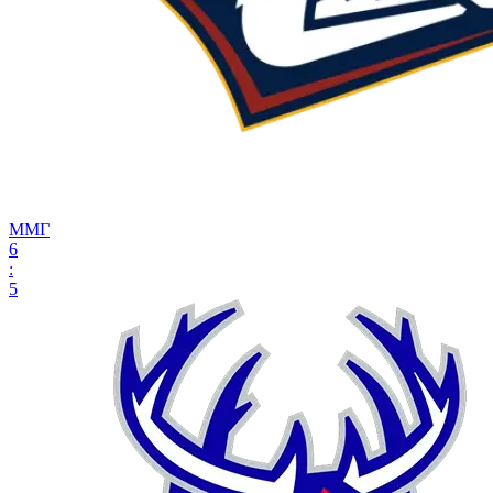
ММГ
6
:
5