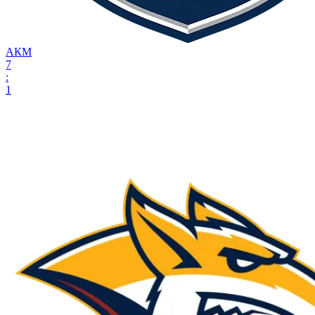
АКМ
7
:
1