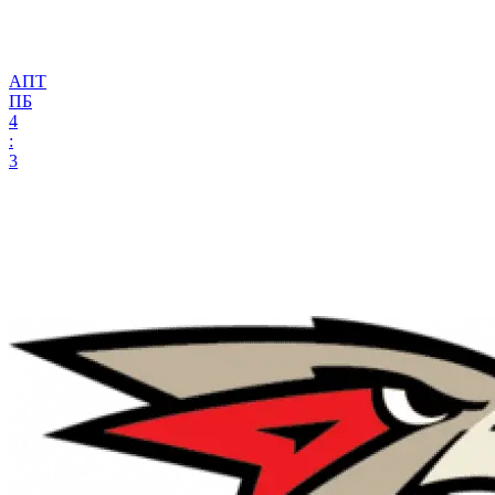
АПТ
ПБ
4
:
3