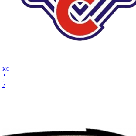
КС
5
:
2