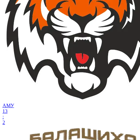
АМУ
13
:
2