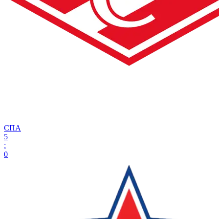
СПА
5
:
0