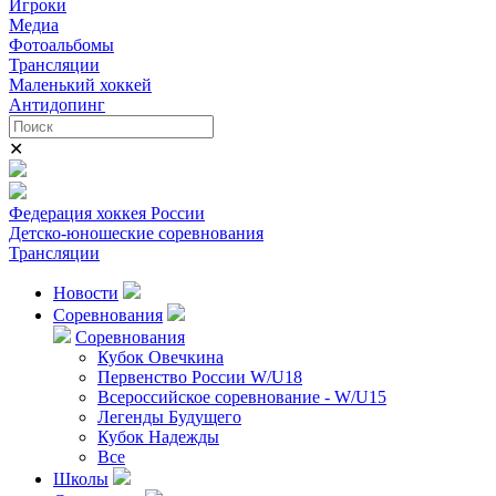
Игроки
Медиа
Фотоальбомы
Трансляции
Маленький хоккей
Антидопинг
✕
Федерация хоккея России
Детско-юношеские соревнования
Трансляции
Новости
Соревнования
Соревнования
Кубок Овечкина
Первенство России W/U18
Всероссийское соревнование - W/U15
Легенды Будущего
Кубок Надежды
Все
Школы