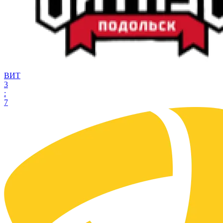
ВИТ
3
:
7