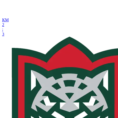
КМ
2
:
3