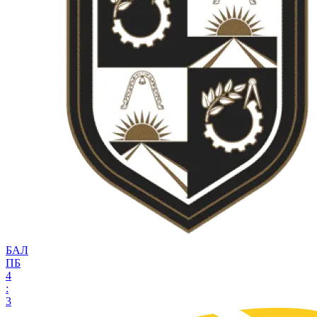
БАЛ
ПБ
4
:
3