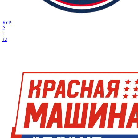
БУР
2
:
12