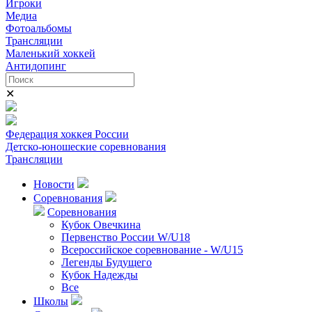
Игроки
Медиа
Фотоальбомы
Трансляции
Маленький хоккей
Антидопинг
✕
Федерация хоккея России
Детско-юношеские соревнования
Трансляции
Новости
Соревнования
Соревнования
Кубок Овечкина
Первенство России W/U18
Всероссийское соревнование - W/U15
Легенды Будущего
Кубок Надежды
Все
Школы