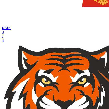
КМА
3
:
4