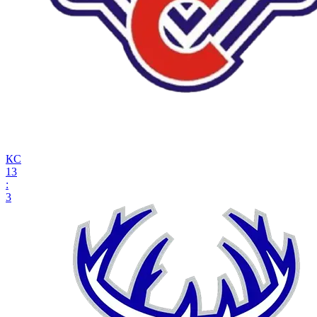
КС
13
:
3