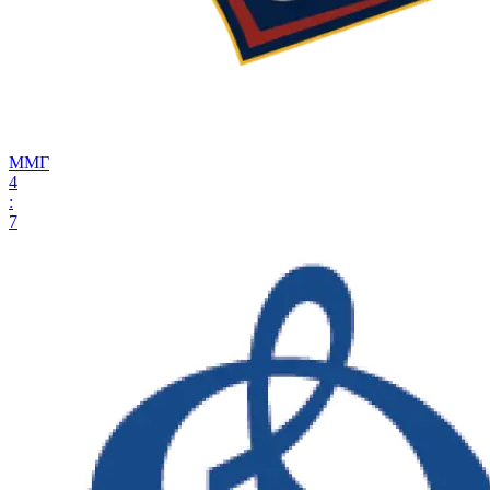
ММГ
4
:
7