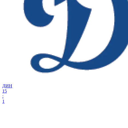
ДИН
15
:
1