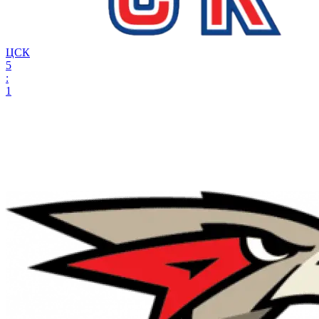
ЦСК
5
:
1