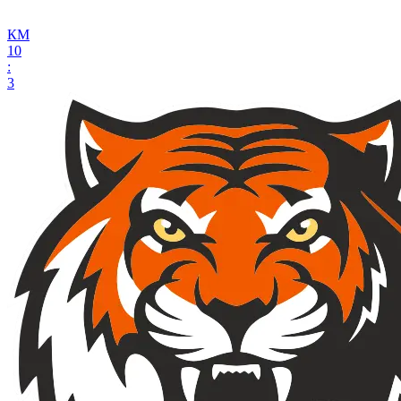
КМ
10
:
3