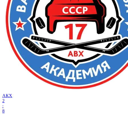
АКХ
2
:
8