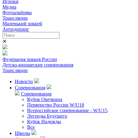
Игроки
Медиа
Фотоальбомы
Трансляции
Маленький хоккей
Антидопинг
✕
Федерация хоккея России
Детско-юношеские соревнования
Трансляции
Новости
Соревнования
Соревнования
Кубок Овечкина
Первенство России W/U18
Всероссийское соревнование - W/U15
Легенды Будущего
Кубок Надежды
Все
Школы