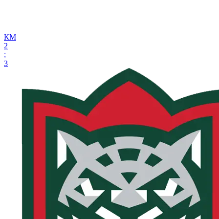
КМ
2
:
3