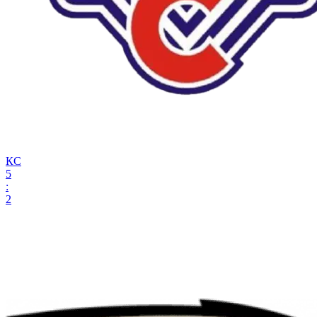
КС
5
:
2