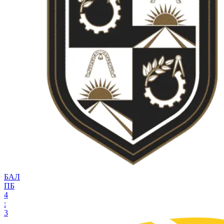
БАЛ
ПБ
4
:
3