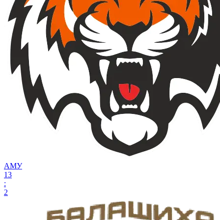
АМУ
13
:
2