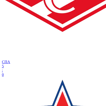
СПА
5
:
0