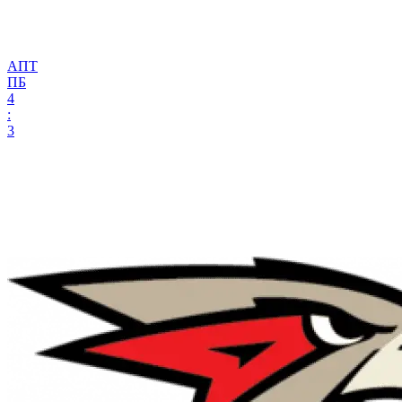
АПТ
ПБ
4
:
3