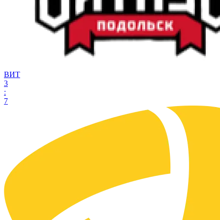
ВИТ
3
:
7