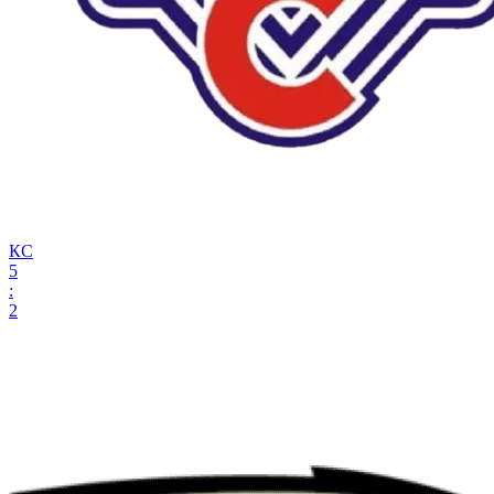
КС
5
:
2