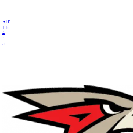
АПТ
ПБ
4
:
3