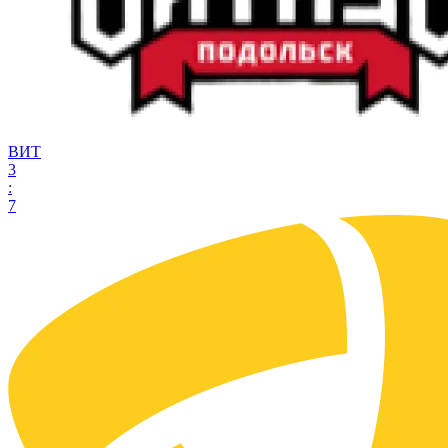
ВИТ
3
:
7