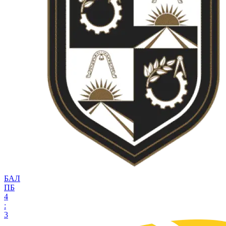
БАЛ
ПБ
4
:
3