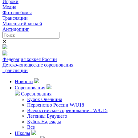
Игроки
Медиа
Фотоальбомы
Трансляции
Маленький хоккей
Антидопинг
✕
Федерация хоккея России
Детско-юношеские соревнования
Трансляции
Новости
Соревнования
Соревнования
Кубок Овечкина
Первенство России W/U18
Всероссийское соревнование - W/U15
Легенды Будущего
Кубок Надежды
Все
Школы