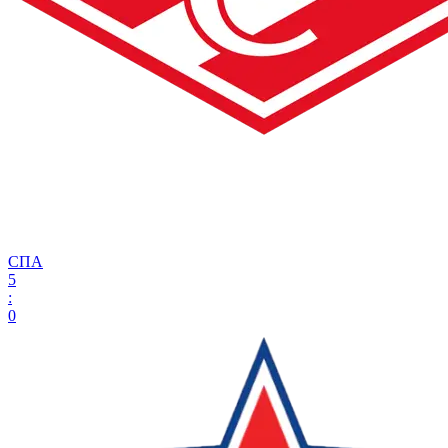
СПА
5
:
0