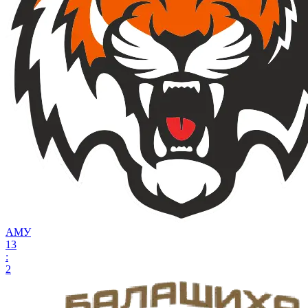
АМУ
13
:
2