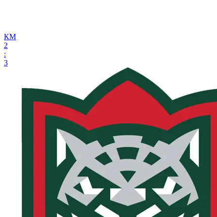
КМ
2
:
3