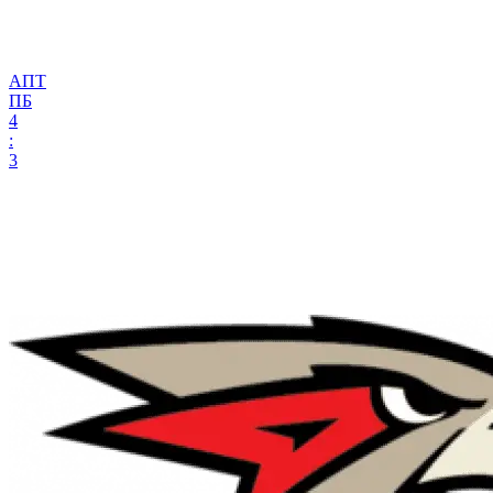
АПТ
ПБ
4
:
3