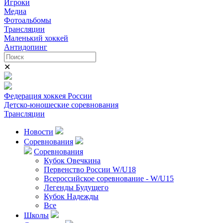
Игроки
Медиа
Фотоальбомы
Трансляции
Маленький хоккей
Антидопинг
✕
Федерация хоккея России
Детско-юношеские соревнования
Трансляции
Новости
Соревнования
Соревнования
Кубок Овечкина
Первенство России W/U18
Всероссийское соревнование - W/U15
Легенды Будущего
Кубок Надежды
Все
Школы