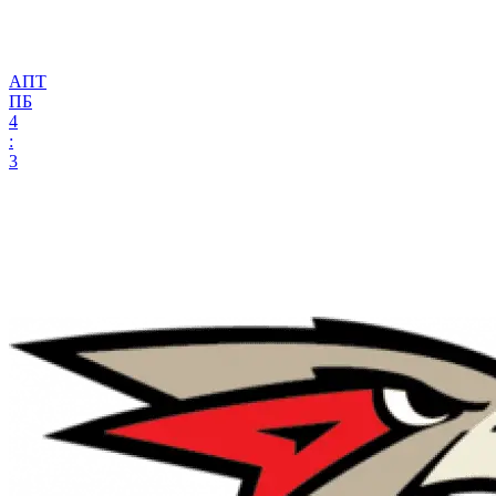
АПТ
ПБ
4
:
3