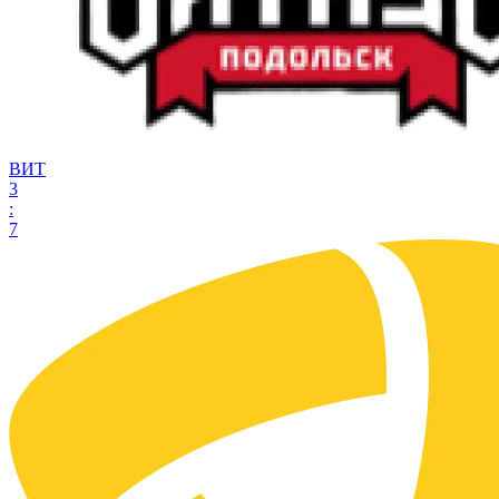
ВИТ
3
:
7