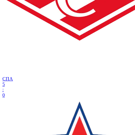
СПА
5
:
0