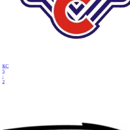
КС
5
:
2