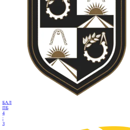
БАЛ
ПБ
4
:
3