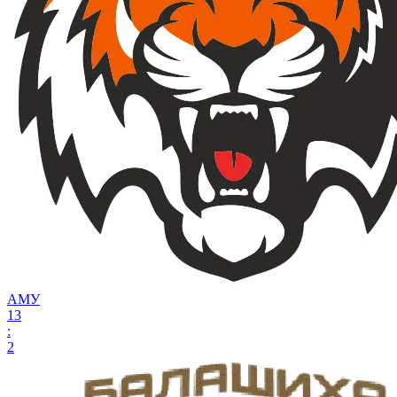
АМУ
13
:
2