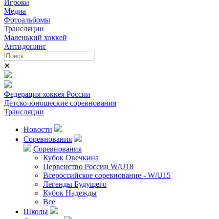
Игроки
Медиа
Фотоальбомы
Трансляции
Маленький хоккей
Антидопинг
✕
Федерация хоккея России
Детско-юношеские соревнования
Трансляции
Новости
Соревнования
Соревнования
Кубок Овечкина
Первенство России W/U18
Всероссийское соревнование - W/U15
Легенды Будущего
Кубок Надежды
Все
Школы