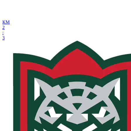
КМ
2
:
3