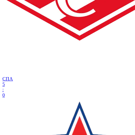
СПА
5
:
0