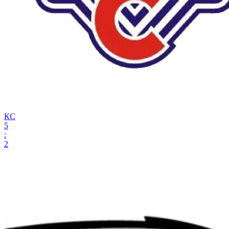
КС
5
:
2