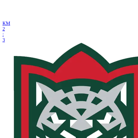
КМ
2
:
3