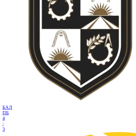
БАЛ
ПБ
4
:
3