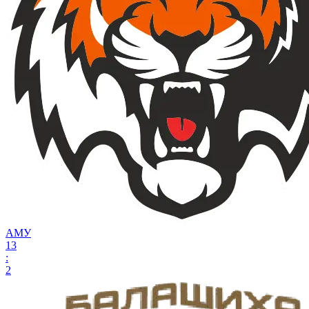
АМУ
13
:
2