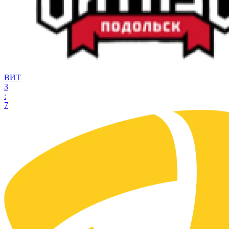
ВИТ
3
:
7