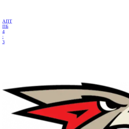
АПТ
ПБ
4
:
3