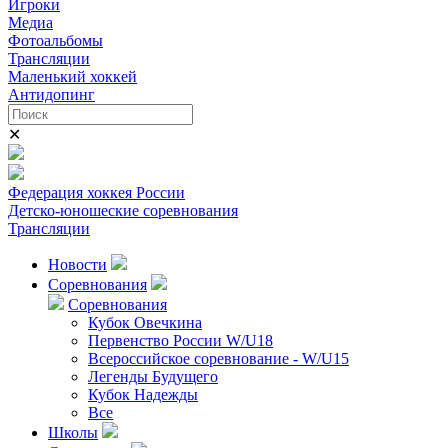
Игроки
Медиа
Фотоальбомы
Трансляции
Маленький хоккей
Антидопинг
✕
Федерация хоккея России
Детско-юношеские соревнования
Трансляции
Новости
Соревнования
Соревнования
Кубок Овечкина
Первенство России W/U18
Всероссийское соревнование - W/U15
Легенды Будущего
Кубок Надежды
Все
Школы