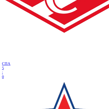
СПА
5
:
0