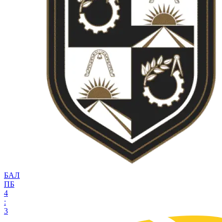
БАЛ
ПБ
4
:
3