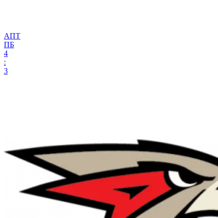
АПТ
ПБ
4
:
3