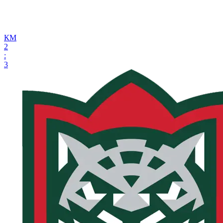
КМ
2
:
3