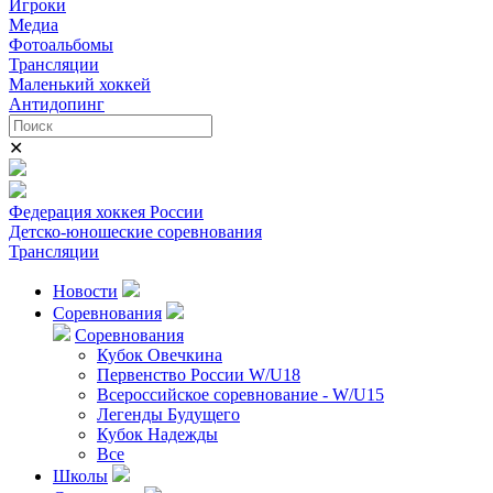
Игроки
Медиа
Фотоальбомы
Трансляции
Маленький хоккей
Антидопинг
✕
Федерация хоккея России
Детско-юношеские соревнования
Трансляции
Новости
Соревнования
Соревнования
Кубок Овечкина
Первенство России W/U18
Всероссийское соревнование - W/U15
Легенды Будущего
Кубок Надежды
Все
Школы