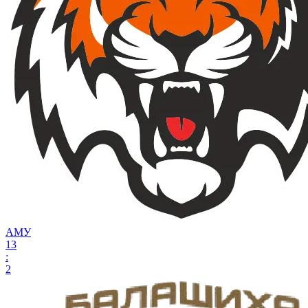
АМУ
13
:
2