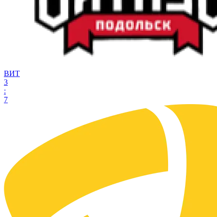
ВИТ
3
:
7