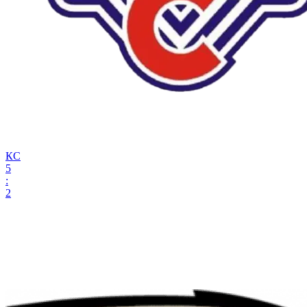
КС
5
:
2