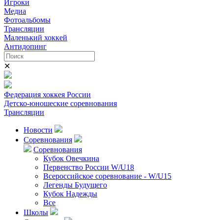
Игроки
Медиа
Фотоальбомы
Трансляции
Маленький хоккей
Антидопинг
✕
Федерация хоккея России
Детско-юношеские соревнования
Трансляции
Новости
Соревнования
Соревнования
Кубок Овечкина
Первенство России W/U18
Всероссийское соревнование - W/U15
Легенды Будущего
Кубок Надежды
Все
Школы