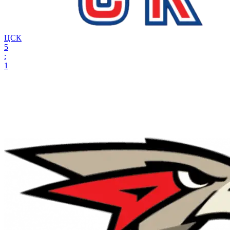
ЦСК
5
:
1