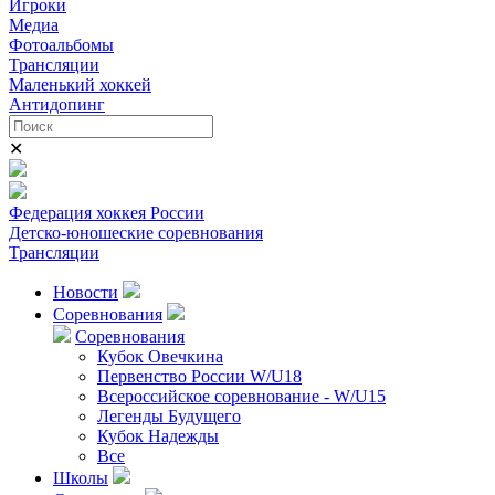
Игроки
Медиа
Фотоальбомы
Трансляции
Маленький хоккей
Антидопинг
✕
Федерация хоккея России
Детско-юношеские соревнования
Трансляции
Новости
Соревнования
Соревнования
Кубок Овечкина
Первенство России W/U18
Всероссийское соревнование - W/U15
Легенды Будущего
Кубок Надежды
Все
Школы