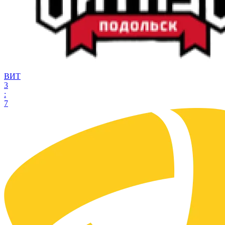
ВИТ
3
:
7