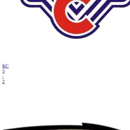
КС
5
:
2