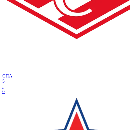
СПА
5
:
0