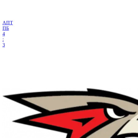
АПТ
ПБ
4
:
3