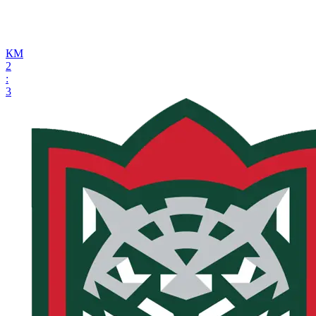
КМ
2
:
3