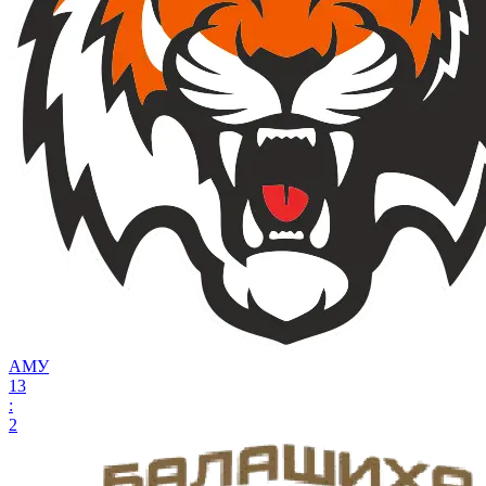
АМУ
13
:
2