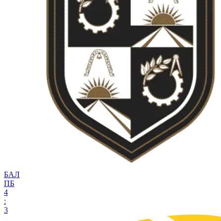
БАЛ
ПБ
4
:
3