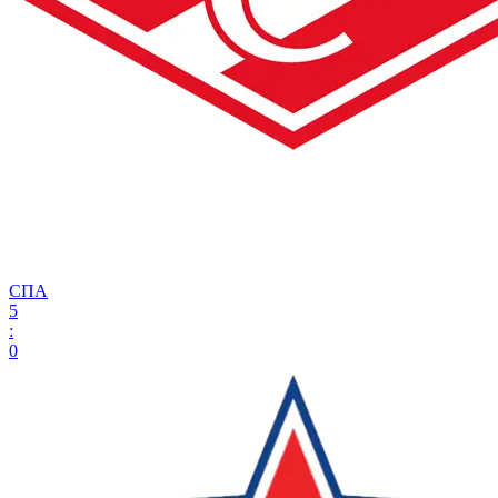
СПА
5
:
0