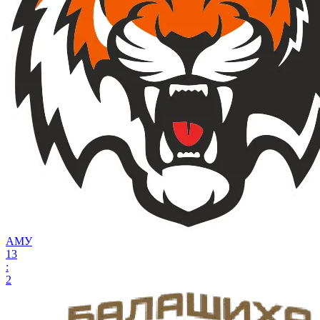
АМУ
13
:
2