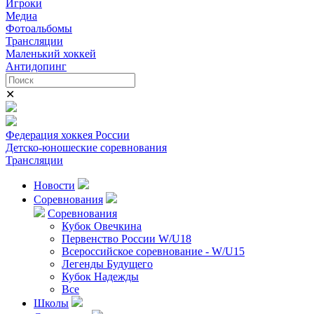
Игроки
Медиа
Фотоальбомы
Трансляции
Маленький хоккей
Антидопинг
✕
Федерация хоккея России
Детско-юношеские соревнования
Трансляции
Новости
Соревнования
Соревнования
Кубок Овечкина
Первенство России W/U18
Всероссийское соревнование - W/U15
Легенды Будущего
Кубок Надежды
Все
Школы