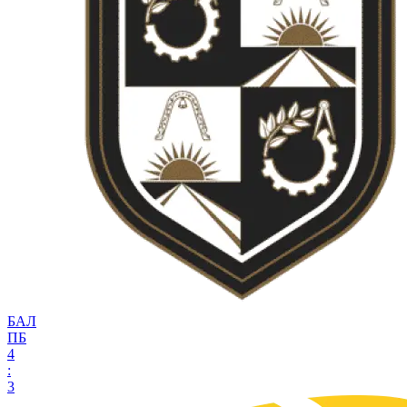
БАЛ
ПБ
4
:
3