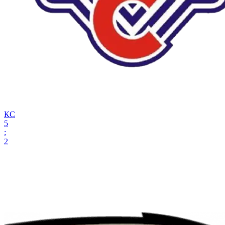
КС
5
:
2