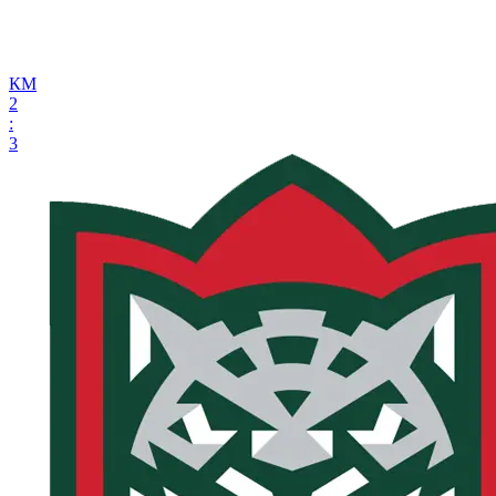
КМ
2
:
3