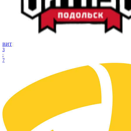
ВИТ
3
:
7