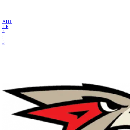
АПТ
ПБ
4
:
3