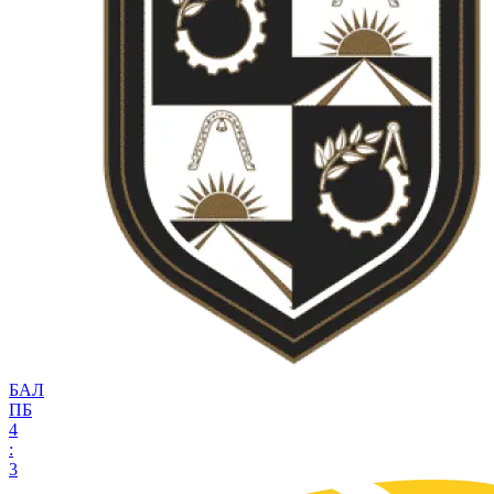
БАЛ
ПБ
4
:
3