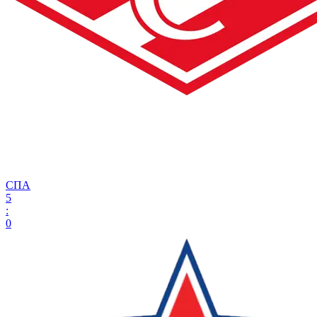
СПА
5
:
0