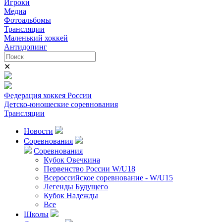
Игроки
Медиа
Фотоальбомы
Трансляции
Маленький хоккей
Антидопинг
✕
Федерация хоккея России
Детско-юношеские соревнования
Трансляции
Новости
Соревнования
Соревнования
Кубок Овечкина
Первенство России W/U18
Всероссийское соревнование - W/U15
Легенды Будущего
Кубок Надежды
Все
Школы