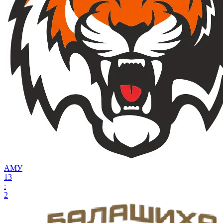
АМУ
13
:
2