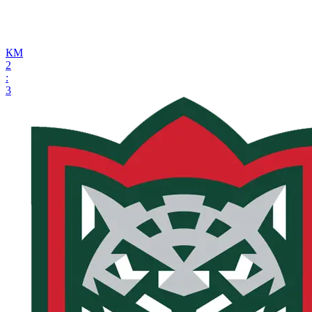
КМ
2
:
3