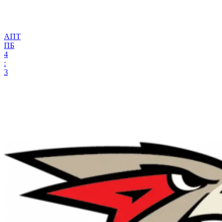
АПТ
ПБ
4
:
3