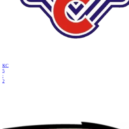
КС
5
:
2