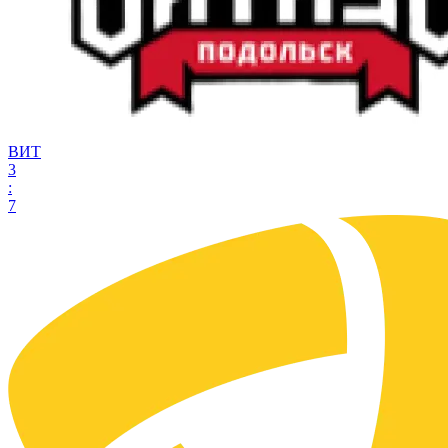
ВИТ
3
:
7