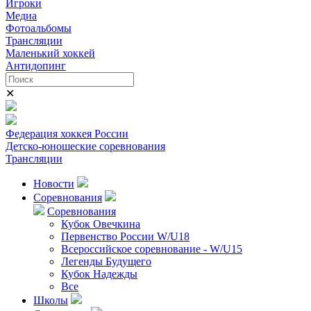
Игроки
Медиа
Фотоальбомы
Трансляции
Маленький хоккей
Антидопинг
✕
Федерация хоккея России
Детско-юношеские соревнования
Трансляции
Новости
Соревнования
Соревнования
Кубок Овечкина
Первенство России W/U18
Всероссийское соревнование - W/U15
Легенды Будущего
Кубок Надежды
Все
Школы