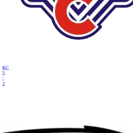
КС
5
:
2