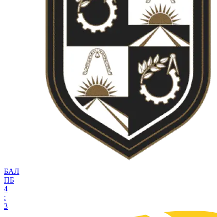
БАЛ
ПБ
4
:
3