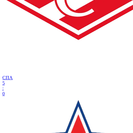
СПА
5
:
0