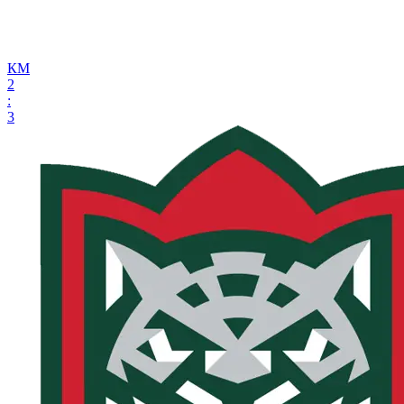
КМ
2
:
3