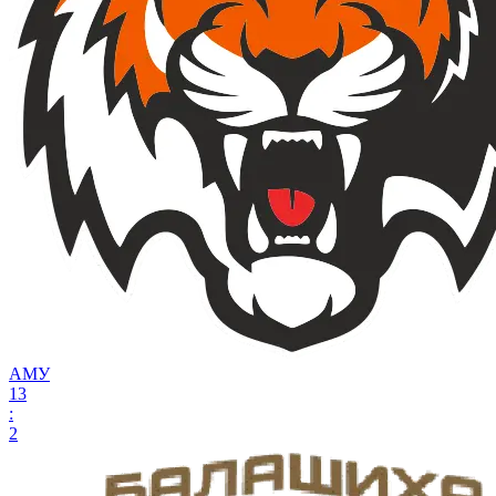
АМУ
13
:
2