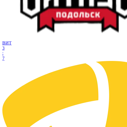
ВИТ
3
:
7