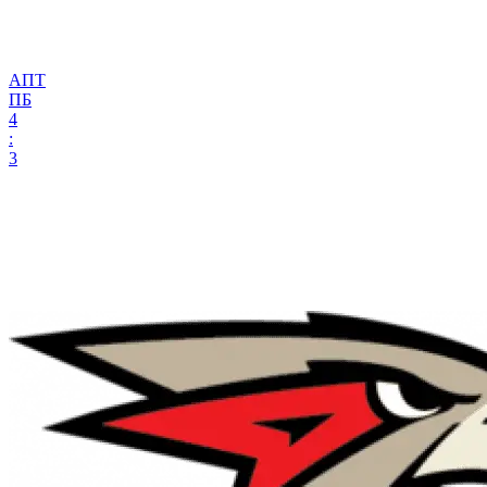
АПТ
ПБ
4
:
3