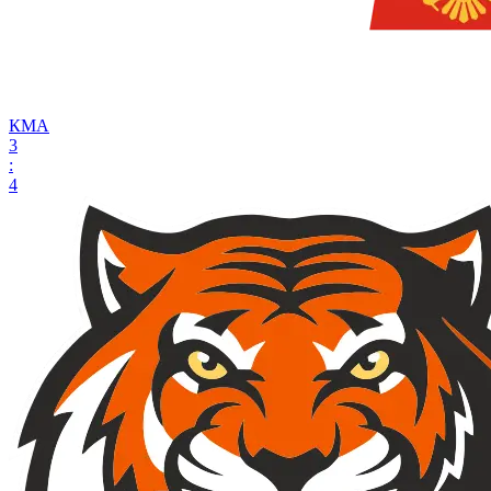
КМА
3
:
4