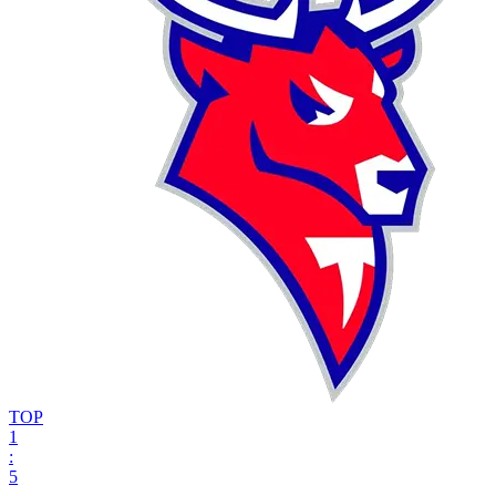
ТОР
1
:
5