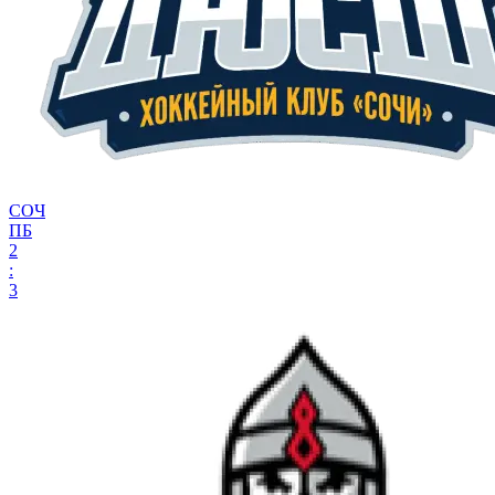
СОЧ
ПБ
2
:
3