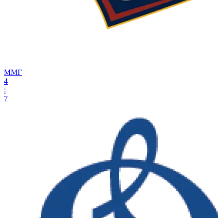
ММГ
4
:
7