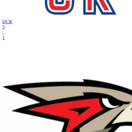
ЦСК
5
:
1