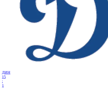
ДИН
15
:
1