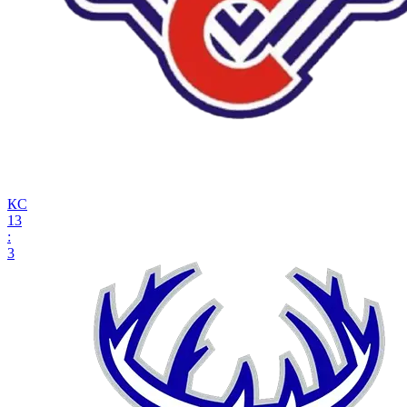
КС
13
:
3