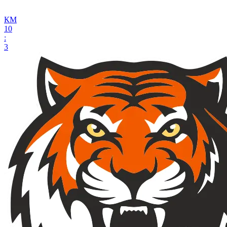
КМ
10
:
3