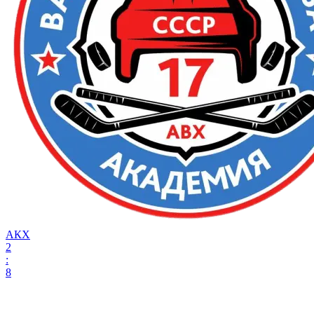
АКХ
2
:
8