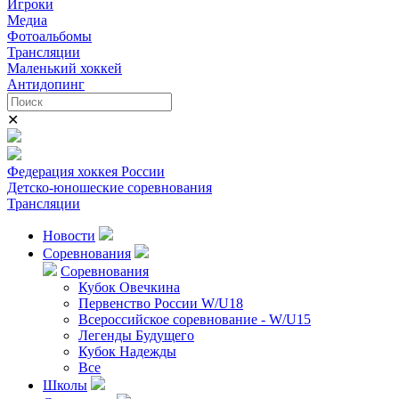
Игроки
Медиа
Фотоальбомы
Трансляции
Маленький хоккей
Антидопинг
✕
Федерация хоккея России
Детско-юношеские соревнования
Трансляции
Новости
Соревнования
Соревнования
Кубок Овечкина
Первенство России W/U18
Всероссийское соревнование - W/U15
Легенды Будущего
Кубок Надежды
Все
Школы