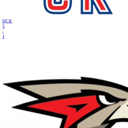
ЦСК
5
:
1