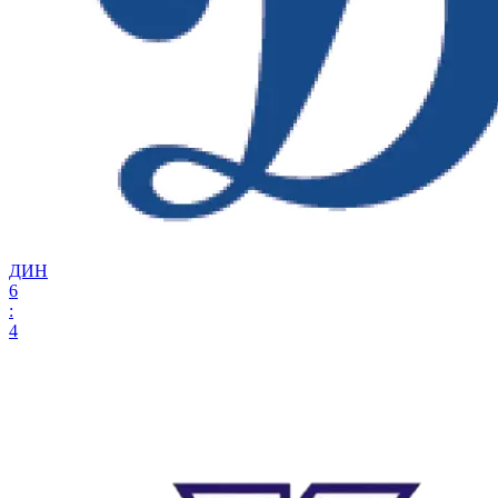
ДИН
6
:
4