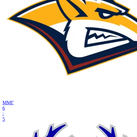
ММГ
6
:
5