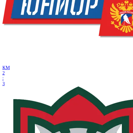
КМ
2
:
3