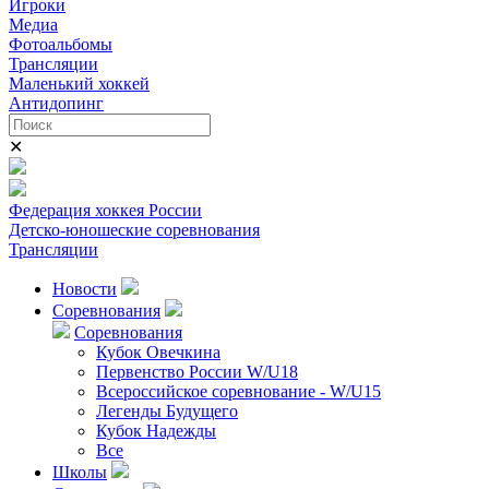
Игроки
Медиа
Фотоальбомы
Трансляции
Маленький хоккей
Антидопинг
✕
Федерация хоккея России
Детско-юношеские соревнования
Трансляции
Новости
Соревнования
Соревнования
Кубок Овечкина
Первенство России W/U18
Всероссийское соревнование - W/U15
Легенды Будущего
Кубок Надежды
Все
Школы