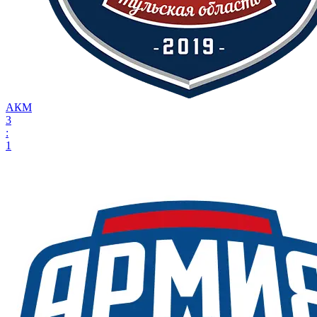
АКМ
3
:
1