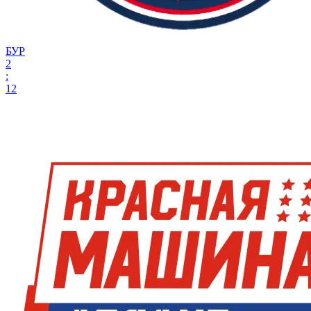
БУР
2
:
12