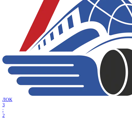
ЛОК
3
:
2