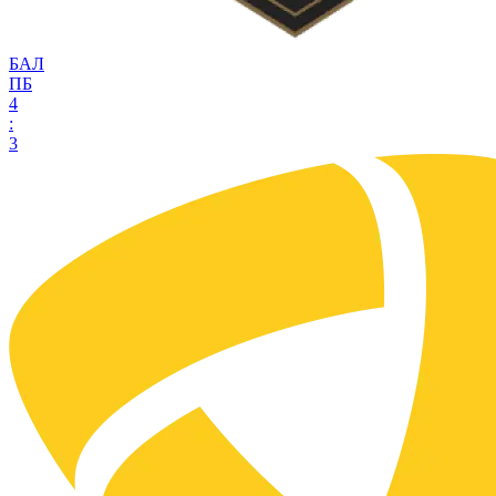
БАЛ
ПБ
4
:
3