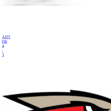
АПТ
ПБ
4
:
3