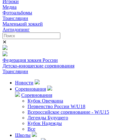
Игроки
Медиа
Фотоальбомы
Трансляции
Маленький хоккей
Антидопинг
✕
Федерация хоккея России
Детско-юношеские соревнования
Трансляции
Новости
Соревнования
Соревнования
Кубок Овечкина
Первенство России W/U18
Всероссийское соревнование - W/U15
Легенды Будущего
Кубок Надежды
Все
Школы