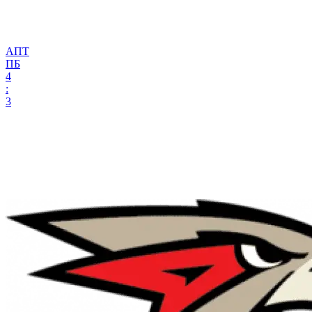
АПТ
ПБ
4
:
3