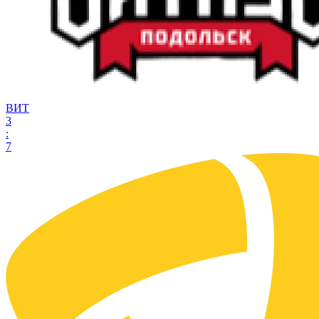
ВИТ
3
:
7