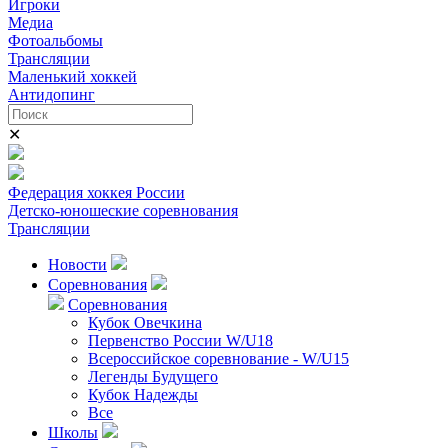
Игроки
Медиа
Фотоальбомы
Трансляции
Маленький хоккей
Антидопинг
✕
Федерация хоккея России
Детско-юношеские соревнования
Трансляции
Новости
Соревнования
Соревнования
Кубок Овечкина
Первенство России W/U18
Всероссийское соревнование - W/U15
Легенды Будущего
Кубок Надежды
Все
Школы