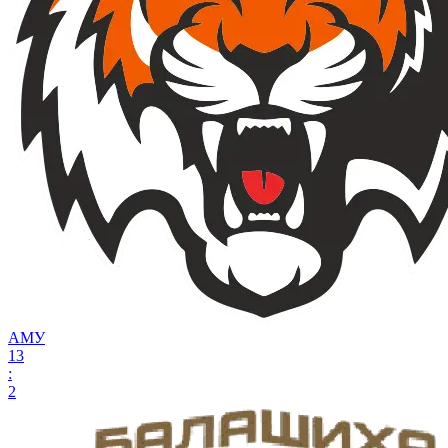
АМУ
13
:
2