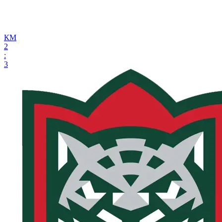
КМ
2
:
3