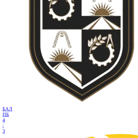
БАЛ
ПБ
4
:
3