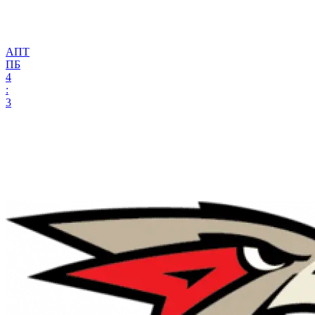
АПТ
ПБ
4
:
3