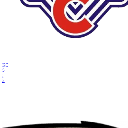
КС
5
:
2