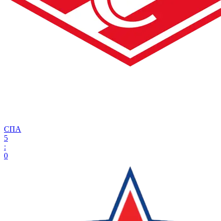
СПА
5
:
0